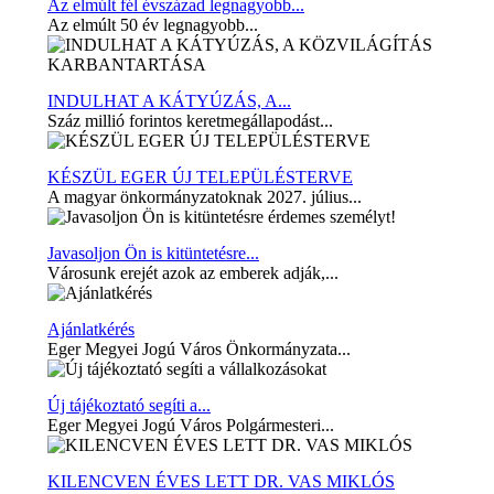
Az elmúlt fél évszázad legnagyobb...
Az elmúlt 50 év legnagyobb...
INDULHAT A KÁTYÚZÁS, A...
Száz millió forintos keretmegállapodást...
KÉSZÜL EGER ÚJ TELEPÜLÉSTERVE
A magyar önkormányzatoknak 2027. július...
Javasoljon Ön is kitüntetésre...
Városunk erejét azok az emberek adják,...
Ajánlatkérés
Eger Megyei Jogú Város Önkormányzata...
Új tájékoztató segíti a...
Eger Megyei Jogú Város Polgármesteri...
KILENCVEN ÉVES LETT DR. VAS MIKLÓS