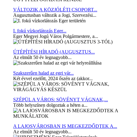
VÁLTOZIK A KÖZJÓLÉTI CSOPORT...
Augusztusban változik a Jogi, Szervezési...
I. fokú vízkorlátozás Eger...
Eger Megyei Jogú Város Polgármestere, a...
ÚTÉPÍTÉSI HÍRADÓ (AUGUSZTUS...
Az elmúlt 50 év legnagyobb...
Szakszerűen halad az egri vár...
Két évvel ezelőtt, 2024 őszén az (akkor...
SZÉPÜL A VÁROS: SÖVÉNYT VÁGNAK,...
Több helyszínen dolgoztak a héten a...
A LAJOSVÁROSBAN IS MEGKEZDŐDTEK A...
Az elmúlt 50 év legnagyobb...