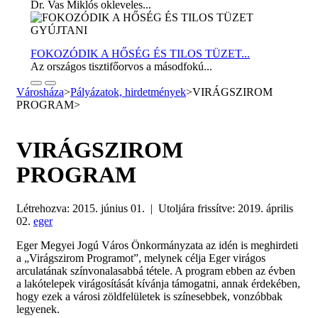
Dr. Vas Miklós okleveles...
FOKOZÓDIK A HŐSÉG ÉS TILOS TÜZET...
Az országos tisztifőorvos a másodfokú...
Városháza
>
Pályázatok, hirdetmények
>
VIRÁGSZIROM
PROGRAM
>
VIRÁGSZIROM
PROGRAM
Létrehozva: 2015. június 01. | Utoljára frissítve: 2019. április
02.
eger
Eger Megyei Jogú Város Önkormányzata az idén is meghirdeti
a „Virágszirom Programot”, melynek célja Eger virágos
arculatának színvonalasabbá tétele. A program ebben az évben
a lakótelepek virágosítását kívánja támogatni, annak érdekében,
hogy ezek a városi zöldfelületek is színesebbek, vonzóbbak
legyenek.