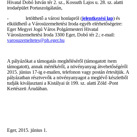
Hivatal Dobó István tér 2. sz., Kossuth Lajos u. 28. sz. alatti
irodaépület Portaszolgálatán,
- letölthető a városi honlapról (
jelentkezési lap
) és
elküldhető a Városüzemeltetési Iroda egyéb elérhetőségeire:
Eger Megyei Jogú Város Polgármesteri Hivatal
Városüzemeltetési Iroda 3300 Eger, Dobó tér 2.; e-mail:
varosuzemeltetes@ph.eger.hu
A pályázókat a támogatás megítéléséről (támogatott /nem
támogatott), annak mértékéről, a növényanyag átvehetőségéről
2015. június 17-ig e-mailen, telefonon vagy postán értesítjük. A
pályázatban résztvevők a növényanyagot a meglévő készletből
tudják kiválasztani a Kistályai út 199. sz. alatti Zöld -Pont
Kertészeti Árudában.
Eger, 2015. június 1.