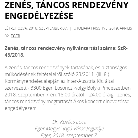
ZENÉS, TÁNCOS RENDEZVÉNY
ENGEDÉLYEZÉSE
LÉTREHOZVA: 2018. SZEPTEMBER 07. | UTOLJÁRA FRISSÍTVE: 2019. ÁPRILIS
02.
EGER
Zenés, táncos rendezvény nyilvántartási száma: SzR-
45/2018.
A zenés, táncos rendezvények tartásának, és biztonságos
működésének feltételeiről szóló 23/2011. (III. 8.)
Kormányrendelet alapján az Inter-Ausztria Kft. által
szervezett - 3300 Eger, Losonczi-völgy Bolyki Pincészetben,
2018. szeptember 7-én, 18.00 órától – 24.00 óráig - zenés,
táncos rendezvény megtartását Ákos koncert elnevezéssel
engedélyezem.
Dr. Kovács Luca
Eger Megyei Jogú Város Jegyzője
Eger, 2018. szeptember 7.