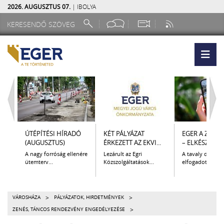
2026. AUGUSZTUS 07.
| IBOLYA
ÚTÉPÍTÉSI HÍRADÓ
KÉT PÁLYÁZAT
EGER A ZSEB
(AUGUSZTUS)
ÉRKEZETT AZ EKVI...
– ELKÉSZÜLT A.
A nagy forróság ellenére
Lezárult az Egri
A tavaly decem
ütemterv...
Közszolgáltatások...
elfogadott Kultur
>
>
VÁROSHÁZA
PÁLYÁZATOK, HIRDETMÉNYEK
>
ZENÉS, TÁNCOS RENDEZVÉNY ENGEDÉLYEZÉSE