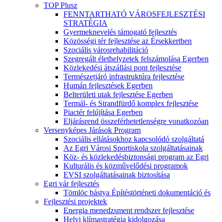
TOP Plusz
FENNTARTHATÓ VÁROSFEJLESZTÉSI
STRATÉGIA
Gyermeknevelés támogató fejlesztés
Közösségi tér fejlesztése az Érsekkertben
Szociális városrehabilitáció
Szegregált élethelyzetek felszámolása Egerben
Közlekedési átszállási pont fejlesztése
Természetjáró infrastruktúra fejlesztése
Humán fejlesztések Egerben
Belterületi utak fejlesztése Egerben
Termál- és Strandfürdő komplex fejlesztése
Piactér felújítása Egerben
Eljárásrend összeférhetetlenségre vonatkozóan
Versenyképes Járások Program
Szociális ellátásokhoz kapcsolódó szolgáltatá
Az Egri Városi Sportiskola szolgáltatásainak
Köz- és közlekedésbiztonsági program az Egri
Kulturális és közművelődési programok
EVSI szolgáltatásainak biztosítása
Egri vár fejlesztés
Tömlöc bástya Építéstörténeti dokumentáció és
Fejlesztési projektek
Energia menedzsment rendszer fejlesztése
Helyi klímastratégia kidolgozása