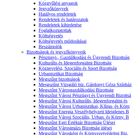
Közgyűlési anyagok
Jegyzőkönyvek
Hatályos rendeletek
Rendeletek és határozatok
Rendeletek kihirdetése
Foglalkoztatottak
Költségvetés
Költségvetés módosításai
Beszámolók
Bizottságok és jegyzőkönyveik
Pénzügyi-, Gazdálkodási és Ügyrendi Bizottság
Kulturális és Idegenforgalmi Bizottság
Köznevelési, Szociális és Sport Bizottság
Urbanisztikai Bizottság
Megszűnt bizottságok
Mesgszűnt Vizsgáló biz. Gárdonyi Géza Színház
Megszűnt Városgazdálkodási Bizottság
Megszűnt Városi Pénzügyi és Ügyrendi Bizottsá
Megszűnt Városi Kulturális, Idegenforgalmi és
Megszűnt Városi Urbanisztikai, Klíma- és Körn
Megszűnt Energia Veszélyhelyzeti Ideiglenes B
Megszűnt Városi Szociális, Urban. és Körny. B
Megszűnt Egri Értéktár Bizottság Ülései
Megszűnt Városimázs Bizottság ülései
Megszűnt Városképi és Környezetvédelmi Biz.