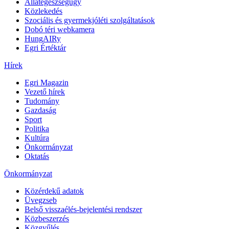
Állategészségügy
Közlekedés
Szociális és gyermekjóléti szolgáltatások
Dobó téri webkamera
HungAIRy
Egri Értéktár
Hírek
Egri Magazin
Vezető hírek
Tudomány
Gazdaság
Sport
Politika
Kultúra
Önkormányzat
Oktatás
Önkormányzat
Közérdekű adatok
Üvegzseb
Belső visszaélés-bejelentési rendszer
Közbeszerzés
Közgyűlés