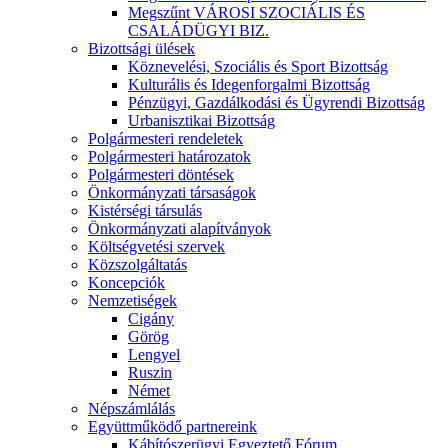
Megszűnt VÁROSI SZOCIÁLIS ÉS
CSALÁDÜGYI BIZ.
Bizottsági ülések
Köznevelési, Szociális és Sport Bizottság
Kulturális és Idegenforgalmi Bizottság
Pénzügyi, Gazdálkodási és Ügyrendi Bizottság
Urbanisztikai Bizottság
Polgármesteri rendeletek
Polgármesteri határozatok
Polgármesteri döntések
Önkormányzati társaságok
Kistérségi társulás
Önkormányzati alapítványok
Költségvetési szervek
Közszolgáltatás
Koncepciók
Nemzetiségek
Cigány
Görög
Lengyel
Ruszin
Német
Népszámlálás
Együttműködő partnereink
Kábítószerügyi Egyeztető Fórum