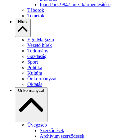
Ipari Park 9847 hrsz. kármentesítése
Táborok
Temetők
Hírek
Egri Magazin
Vezető hírek
Tudomány
Gazdaság
Sport
Politika
Kultúra
Önkormányzat
Oktatás
Önkormányzat
Üvegzseb
Szerződések
Archivum szerződések