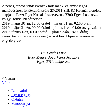
A zenés, táncos rendezvények tartásának, és biztonságos
működésének feltételeiről szóló 23/2011. (III. 8.) Kormányrendelet
alapján a Feszt Eger Kft. által szervezett - 3300 Eger, Losonczi-
völgy Bolyki Pincészetben,
2019. május 30-án, 12.00 órától – május 31-én, 02.00 óráig
2019. május 31-én, 09.00 órától – június 1-én, 04.00 óráig, valamint
2019. június 1-én, 09.00 órától – június 2-án, 04.00 óráig
zenés, táncos rendezvény megtartását Feszt Eger elnevezéssel
engedélyezem.
Dr. Kovács Luca
Eger Megyei Jogú Város Jegyzője
Eger, 2019. május 30.
< Vissza
Város
Látnivalók
Egészségügy
Oktatás
Városkártya