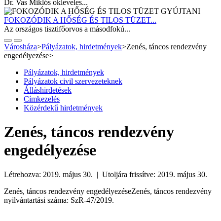
Dr. Vas Miklós okleveles...
FOKOZÓDIK A HŐSÉG ÉS TILOS TÜZET...
Az országos tisztifőorvos a másodfokú...
Városháza
>
Pályázatok, hirdetmények
>
Zenés, táncos rendezvény
engedélyezése
>
Pályázatok, hirdetmények
Pályázatok civil szervezeteknek
Álláshirdetések
Címkezelés
Közérdekű hirdetmények
Zenés, táncos rendezvény
engedélyezése
Létrehozva: 2019. május 30. | Utoljára frissítve: 2019. május 30.
Zenés, táncos rendezvény engedélyezéseZenés, táncos rendezvény
nyilvántartási száma: SzR-47/2019.