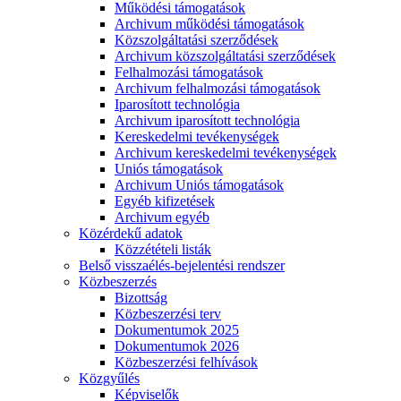
Működési támogatások
Archivum működési támogatások
Közszolgáltatási szerződések
Archivum közszolgáltatási szerződések
Felhalmozási támogatások
Archivum felhalmozási támogatások
Iparosított technológia
Archivum iparosított technológia
Kereskedelmi tevékenységek
Archivum kereskedelmi tevékenységek
Uniós támogatások
Archivum Uniós támogatások
Egyéb kifizetések
Archivum egyéb
Közérdekű adatok
Közzétételi listák
Belső visszaélés-bejelentési rendszer
Közbeszerzés
Bizottság
Közbeszerzési terv
Dokumentumok 2025
Dokumentumok 2026
Közbeszerzési felhívások
Közgyűlés
Képviselők