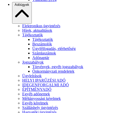
Adóügyek
Elektronikus ügyintézés
Hírek, aktualitások
Tájékoztatók
Tájékoztatók
Beszámolók
Ügyfélfogadás, elérhetőség
Számlaszámok
Adónaptár
Jogszabályok
Törvények, egyéb jogszabályok
Önkormányzati rendeletek
Ügyleírások
HELYI IPARŰZÉSI ADÓ
IDEGENFORGALMI ADÓ
ÉPÍTMÉNYADÓ
Egyéb adónemek
Méltányossági kérelmek
Egyéb kérelmek
Szálláshely ügyintézés
Hagyatéki ügyintézés