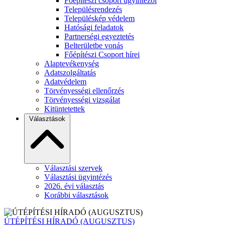
Főépítészi csoport ügyintézői
Településrendezés
Településkép védelem
Hatósági feladatok
Partnerségi egyeztetés
Belterületbe vonás
Főépítészi Csoport hírei
Alaptevékenység
Adatszolgáltatás
Adatvédelem
Törvényességi ellenőrzés
Törvényességi vizsgálat
Kitüntetettek
Választások
Választási szervek
Választási ügyintézés
2026. évi választás
Korábbi választások
ÚTÉPÍTÉSI HÍRADÓ (AUGUSZTUS)