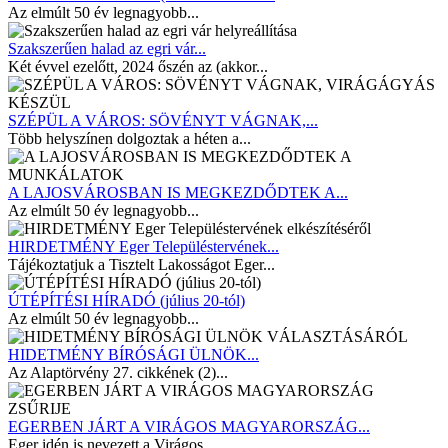
Az elmúlt 50 év legnagyobb...
Szakszerűen halad az egri vár...
Két évvel ezelőtt, 2024 őszén az (akkor...
SZÉPÜL A VÁROS: SÖVÉNYT VÁGNAK,...
Több helyszínen dolgoztak a héten a...
A LAJOSVÁROSBAN IS MEGKEZDŐDTEK A...
Az elmúlt 50 év legnagyobb...
HIRDETMÉNY Eger Településtervének...
Tájékoztatjuk a Tisztelt Lakosságot Eger...
ÚTÉPÍTÉSI HÍRADÓ (július 20-tól)
Az elmúlt 50 év legnagyobb...
HIDETMÉNY BÍRÓSÁGI ÜLNÖK...
Az Alaptörvény 27. cikkének (2)...
EGERBEN JÁRT A VIRÁGOS MAGYARORSZÁG...
Eger idén is nevezett a Virágos...