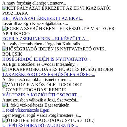
A nagy forróság ellenére ütemterv...
KÉT PÁLYÁZAT ÉRKEZETT AZ EKVI...
Lezárult az Egri Közszolgáltatások...
EGER A ZSEBÜNKBEN – ELKÉSZÜLT A...
A tavaly decemberben elfogadott Kulturális...
HŐSÉGRIADÓ IDEJÉN IS NYITVATARTÓ...
Az Egri Bölcsődei és Óvodai Intézmény...
TAKARÉKOSKODÁS ÉS HŰSÖLÉS HŐSÉG...
A következő napokban ismét extrém...
VÁLTOZIK A KÖZJÓLÉTI CSOPORT...
Augusztusban változik a Jogi, Szervezési...
I. fokú vízkorlátozás Eger...
Eger Megyei Jogú Város Polgármestere, a...
ÚTÉPÍTÉSI HÍRADÓ (AUGUSZTUS...