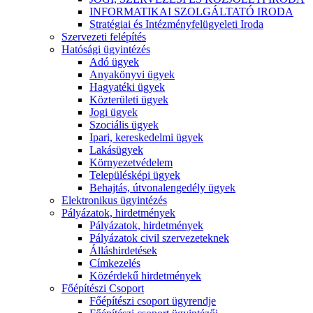
INFORMATIKAI SZOLGÁLTATÓ IRODA
Stratégiai és Intézményfelügyeleti Iroda
Szervezeti felépítés
Hatósági ügyintézés
Adó ügyek
Anyakönyvi ügyek
Hagyatéki ügyek
Közterületi ügyek
Jogi ügyek
Szociális ügyek
Ipari, kereskedelmi ügyek
Lakásügyek
Környezetvédelem
Településképi ügyek
Behajtás, útvonalengedély ügyek
Elektronikus ügyintézés
Pályázatok, hirdetmények
Pályázatok, hirdetmények
Pályázatok civil szervezeteknek
Álláshirdetések
Címkezelés
Közérdekű hirdetmények
Főépítészi Csoport
Főépítészi csoport ügyrendje