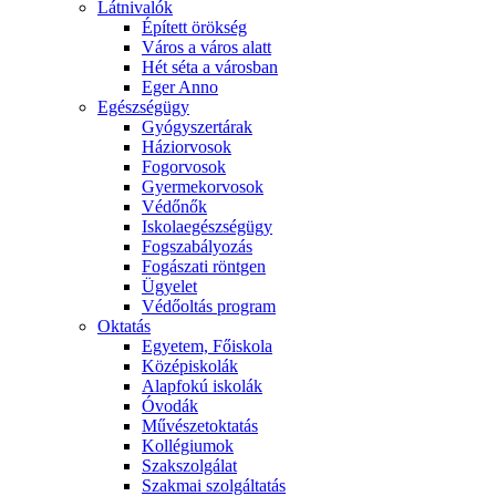
Látnivalók
Épített örökség
Város a város alatt
Hét séta a városban
Eger Anno
Egészségügy
Gyógyszertárak
Háziorvosok
Fogorvosok
Gyermekorvosok
Védőnők
Iskolaegészségügy
Fogszabályozás
Fogászati röntgen
Ügyelet
Védőoltás program
Oktatás
Egyetem, Főiskola
Középiskolák
Alapfokú iskolák
Óvodák
Művészetoktatás
Kollégiumok
Szakszolgálat
Szakmai szolgáltatás