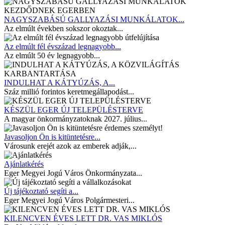
NAGYSZABÁSÚ GALLYAZÁSI MUNKÁLATOK...
Az elmúlt években sokszor okoztak...
Az elmúlt fél évszázad legnagyobb...
Az elmúlt 50 év legnagyobb...
INDULHAT A KÁTYÚZÁS, A...
Száz millió forintos keretmegállapodást...
KÉSZÜL EGER ÚJ TELEPÜLÉSTERVE
A magyar önkormányzatoknak 2027. július...
Javasoljon Ön is kitüntetésre...
Városunk erejét azok az emberek adják,...
Ajánlatkérés
Eger Megyei Jogú Város Önkormányzata...
Új tájékoztató segíti a...
Eger Megyei Jogú Város Polgármesteri...
KILENCVEN ÉVES LETT DR. VAS MIKLÓS