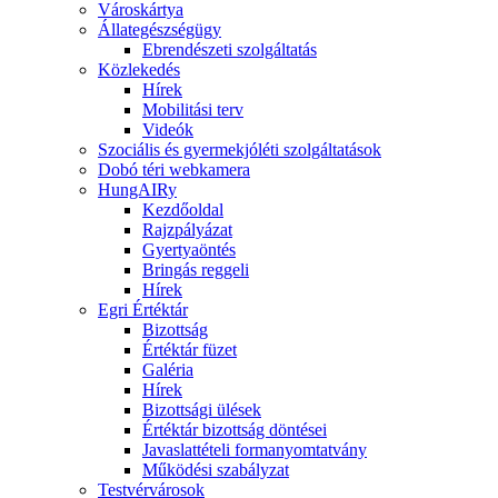
Városkártya
Állategészségügy
Ebrendészeti szolgáltatás
Közlekedés
Hírek
Mobilitási terv
Videók
Szociális és gyermekjóléti szolgáltatások
Dobó téri webkamera
HungAIRy
Kezdőoldal
Rajzpályázat
Gyertyaöntés
Bringás reggeli
Hírek
Egri Értéktár
Bizottság
Értéktár füzet
Galéria
Hírek
Bizottsági ülések
Értéktár bizottság döntései
Javaslattételi formanyomtatvány
Működési szabályzat
Testvérvárosok