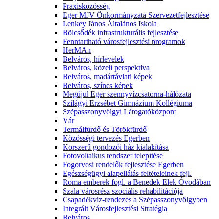
Praxisközösség
Eger MJV Önkormányzata Szervezetfejlesztése
Lenkey János Általános Iskola
Bölcsődék infrastrukturális fejlesztése
Fenntartható városfejlesztési programok
HerMAn
Belváros, hírlevelek
Belváros, közeli perspektíva
Belváros, madártávlati képek
Belváros, színes képek
Megújul Eger szennyvízcsatorna-hálózata
Szilágyi Erzsébet Gimnázium Kollégiuma
Szépasszonyvölgyi Látogatóközpont
Vár
Termálfürdő és Törökfürdő
Közösségi tervezés Egerben
Korszerű gondozói ház kialakítása
Fotovoltaikus rendszer telepítése
Fogorvosi rendelők fejlesztése Egerben
Egészségügyi alapellátás feltételeinek fejl.
Roma emberek fogl. a Benedek Elek Óvodában
Szala városrész szociális rehabilitációja
Csapadékvíz-rendezés a Szépasszonyvölgyben
Integrált Városfejlesztési Stratégia
Belváros