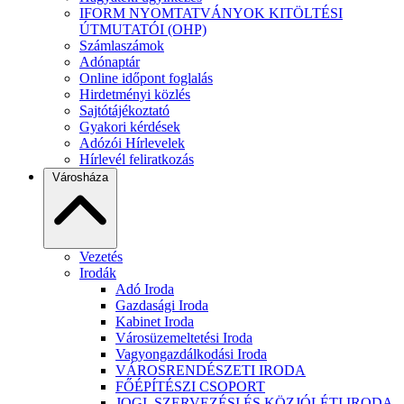
IFORM NYOMTATVÁNYOK KITÖLTÉSI
ÚTMUTATÓI (OHP)
Számlaszámok
Adónaptár
Online időpont foglalás
Hirdetményi közlés
Sajtótájékoztató
Gyakori kérdések
Adózói Hírlevelek
Hírlevél feliratkozás
Városháza
Vezetés
Irodák
Adó Iroda
Gazdasági Iroda
Kabinet Iroda
Városüzemeltetési Iroda
Vagyongazdálkodási Iroda
VÁROSRENDÉSZETI IRODA
FŐÉPÍTÉSZI CSOPORT
JOGI, SZERVEZÉSI ÉS KÖZJÓLÉTI IRODA