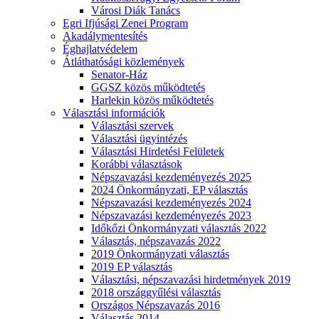
Városi Diák Tanács
Egri Ifjúsági Zenei Program
Akadálymentesítés
Éghajlatvédelem
Átláthatósági közlemények
Senator-Ház
GGSZ közös működtetés
Harlekin közös működtetés
Választási információk
Választási szervek
Választási ügyintézés
Választási Hirdetési Felületek
Korábbi választások
Népszavazási kezdeményezés 2025
2024 Önkormányzati, EP választás
Népszavazási kezdeményezés 2024
Népszavazási kezdeményezés 2023
Időkőzi Önkormányzati választás 2022
Választás, népszavazás 2022
2019 Önkormányzati választás
2019 EP választás
Választási, népszavazási hirdetmények 2019
2018 országgyűlési választás
Országos Népszavazás 2016
Választás 2014