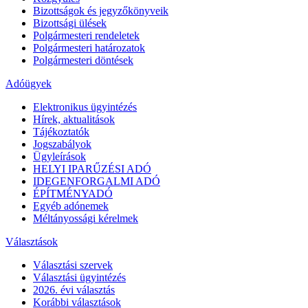
Bizottságok és jegyzőkönyveik
Bizottsági ülések
Polgármesteri rendeletek
Polgármesteri határozatok
Polgármesteri döntések
Adóügyek
Elektronikus ügyintézés
Hírek, aktualitások
Tájékoztatók
Jogszabályok
Ügyleírások
HELYI IPARŰZÉSI ADÓ
IDEGENFORGALMI ADÓ
ÉPÍTMÉNYADÓ
Egyéb adónemek
Méltányossági kérelmek
Választások
Választási szervek
Választási ügyintézés
2026. évi választás
Korábbi választások