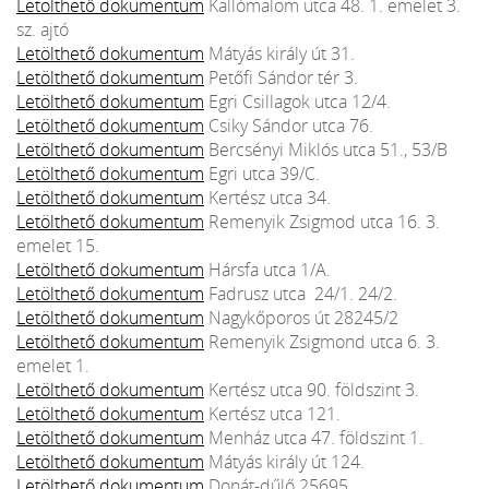
Letölthető dokumentum
Kallómalom utca 48. 1. emelet 3.
sz. ajtó
Letölthető dokumentum
Mátyás király út 31.
Letölthető dokumentum
Petőfi Sándor tér 3.
Letölthető dokumentum
Egri Csillagok utca 12/4.
Letölthető dokumentum
Csiky Sándor utca 76.
Letölthető dokumentum
Bercsényi Miklós utca 51., 53/B
Letölthető dokumentum
Egri utca 39/C.
Letölthető dokumentum
Kertész utca 34.
Letölthető dokumentum
Remenyik Zsigmod utca 16. 3.
emelet 15.
Letölthető dokumentum
Hársfa utca 1/A.
Letölthető dokumentum
Fadrusz utca 24/1. 24/2.
Letölthető dokumentum
Nagykőporos út 28245/2
Letölthető dokumentum
Remenyik Zsigmond utca 6. 3.
emelet 1.
Letölthető dokumentum
Kertész utca 90. földszint 3.
Letölthető dokumentum
Kertész utca 121.
Letölthető dokumentum
Menház utca 47. földszint 1.
Letölthető dokumentum
Mátyás király út 124.
Letölthető dokumentum
Donát-dűlő 25695.