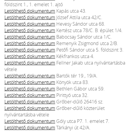
földszint 1., 1. emelet 1. ajtó
Letölthető dokumentum
Kapás utca 43.
Letölthető dokumentum
József Attila utca 42/C.
Letölthető dokumentum
Hevesy Sándor utca 68.
Letölthető dokumentum
Kertész utca 78/C. B. épület 1/4.
Letölthető dokumentum
Babocsay Sándor utca 1/C.
Letölthető dokumentum
Remenyik Zsigmond utca 2/B.
Letölthető dokumentum
Petőfi Sándor utca 5. földszint 3.
Letölthető dokumentum
Kékfrankos utca 4.
Letölthető dokumentum
Fellner Jakab utca nyilvántartásba
vétele
Letölthető dokumentum
Bartók tér 19., 19/A.
Letölthető dokumentum
Könyök utca 83.
Letölthető dokumentum
Bethlen Gábor utca 59.
Letölthető dokumentum
Pirittyó utca 32.
Letölthető dokumentum
Grőber-dűlő 26416 sz.
Letölthető dokumentum
Grőber-dűlő közterület
nyilvántartásba vétele
Letölthető dokumentum
Góly utca P7. 1. emelet 7.
Letölthető dokumentum
Tárkányi út 42/A.