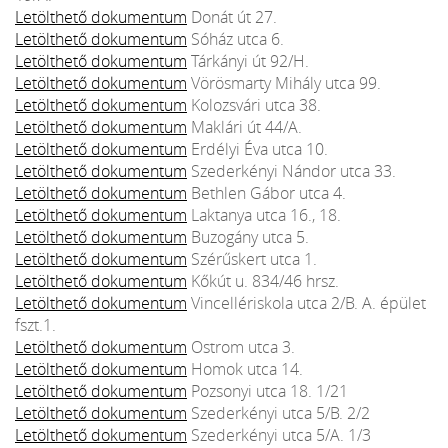
Letölthető dokumentum
Donát út 27.
Letölthető dokumentum
Sóház utca 6.
Letölthető dokumentum
Tárkányi út 92/H.
Letölthető dokumentum
Vörösmarty Mihály utca 99.
Letölthető dokumentum
Kolozsvári utca 38.
Letölthető dokumentum
Maklári út 44/A.
Letölthető dokumentum
Erdélyi Éva utca 10.
Letölthető dokumentum
Szederkényi Nándor utca 33.
Letölthető dokumentum
Bethlen Gábor utca 4.
Letölthető dokumentum
Laktanya utca 16., 18.
Letölthető dokumentum
Buzogány utca 5.
Letölthető dokumentum
Szérűskert utca 1.
Letölthető dokumentum
Kőkút u. 834/46 hrsz.
Letölthető dokumentum
Vincellériskola utca 2/B. A. épület
fszt.1.
Letölthető dokumentum
Ostrom utca 3.
Letölthető dokumentum
Homok utca 14.
Letölthető dokumentum
Pozsonyi utca 18. 1/21
Letölthető dokumentum
Szederkényi utca 5/B. 2/2
Letölthető dokumentum
Szederkényi utca 5/A. 1/3