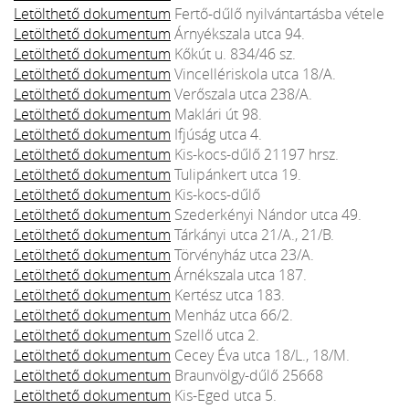
Letölthető dokumentum
Fertő-dűlő nyilvántartásba vétele
Letölthető dokumentum
Árnyékszala utca 94.
Letölthető dokumentum
Kőkút u. 834/46 sz.
Letölthető dokumentum
Vincellériskola utca 18/A.
Letölthető dokumentum
Verőszala utca 238/A.
Letölthető dokumentum
Maklári út 98.
Letölthető dokumentum
Ifjúság utca 4.
Letölthető dokumentum
Kis-kocs-dűlő 21197 hrsz.
Letölthető dokumentum
Tulipánkert utca 19.
Letölthető dokumentum
Kis-kocs-dűlő
Letölthető dokumentum
Szederkényi Nándor utca 49.
Letölthető dokumentum
Tárkányi utca 21/A., 21/B.
Letölthető dokumentum
Törvényház utca 23/A.
Letölthető dokumentum
Árnékszala utca 187.
Letölthető dokumentum
Kertész utca 183.
Letölthető dokumentum
Menház utca 66/2.
Letölthető dokumentum
Szellő utca 2.
Letölthető dokumentum
Cecey Éva utca 18/L., 18/M.
Letölthető dokumentum
Braunvölgy-dűlő 25668
Letölthető dokumentum
Kis-Eged utca 5.