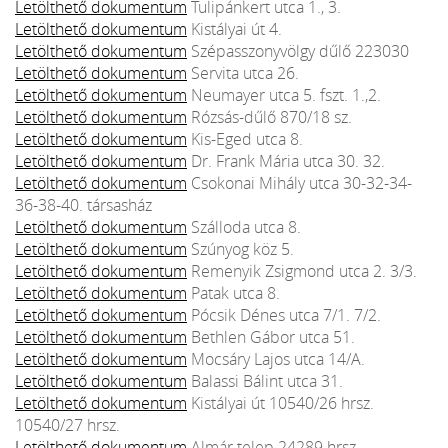
Letölthető dokumentum
Tulipánkert utca 1., 3.
Letölthető dokumentum
Kistályai út 4.
Letölthető dokumentum
Szépasszonyvölgy dűlő 223030
Letölthető dokumentum
Servita utca 26.
Letölthető dokumentum
Neumayer utca 5. fszt. 1.,2.
Letölthető dokumentum
Rózsás-dűlő 870/18 sz.
Letölthető dokumentum
Kis-Eged utca 8.
Letölthető dokumentum
Dr. Frank Mária utca 30. 32.
Letölthető dokumentum
Csokonai Mihály utca 30-32-34-
36-38-40. társasház
Letölthető dokumentum
Szálloda utca 8.
Letölthető dokumentum
Szúnyog köz 5.
Letölthető dokumentum
Remenyik Zsigmond utca 2. 3/3.
Letölthető dokumentum
Patak utca 8.
Letölthető dokumentum
Pócsik Dénes utca 7/1. 7/2.
Letölthető dokumentum
Bethlen Gábor utca 51.
Letölthető dokumentum
Mocsáry Lajos utca 14/A.
Letölthető dokumentum
Balassi Bálint utca 31.
Letölthető dokumentum
Kistályai út 10540/26 hrsz.
10540/27 hrsz.
Letölthető dokumentum
Almár telep 24289 hrsz.