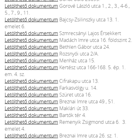
Letölthető dokumentum
Gorové László utca 1., 2., 3., 4-6.,
5., 7., 9., 11.
Letölthető dokumentum
Bajcsy-Zsilinszky utca 13. 1.
emelet 6.
Letölthető dokumentum
Szmrecsányi Lajos Érsekkert
Letölthető dokumentum
Madách Imre utca 16. földszint 2.
Letölthető dokumentum
Bethlen Gábor utca 24.
Letölthető dokumentum
Rozsnyói utca 2/A.
Letölthető dokumentum
Menház utca 15.
Letölthető dokumentum
Kertész utca 166-168. 5. ép. 1.
em. 4. sz.
Letölthető dokumentum
Cifrakapu utca 13.
Letölthető dokumentum
Farkasvölgy u. 14.
Letölthető dokumentum
Szüret utca 16.
Letölthető dokumentum
Breznai Imre utca 49., 51.
Letölthető dokumentum
Maklári út 33.
Letölthető dokumentum
Bartók tér 4.
Letölthető dokumentum
Remenyik Zsigmond utca 6. 3.
emelet 4.
Letölthető dokumentum
Breznai Imre utca 26. sz. 1.