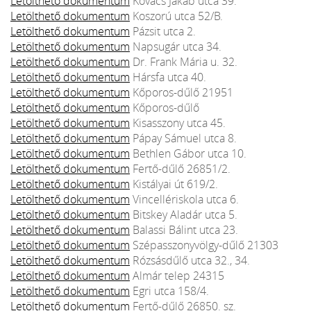
Letölthető dokumentum
Kovács Jakab utca 39.
Letölthető dokumentum
Koszorú utca 52/B.
Letölthető dokumentum
Pázsit utca 2.
Letölthető dokumentum
Napsugár utca 34.
Letölthető dokumentum
Dr. Frank Mária u. 32.
Letölthető dokumentum
Hársfa utca 40.
Letölthető dokumentum
Kőporos-dűlő 21951
Letölthető dokumentum
Kőporos-dűlő
Letölthető dokumentum
Kisasszony utca 45.
Letölthető dokumentum
Pápay Sámuel utca 8.
Letölthető dokumentum
Bethlen Gábor utca 10.
Letölthető dokumentum
Fertő-dűlő 26851/2.
Letölthető dokumentum
Kistályai út 619/2.
Letölthető dokumentum
Vincellériskola utca 6.
Letölthető dokumentum
Bitskey Aladár utca 5.
Letölthető dokumentum
Balassi Bálint utca 23.
Letölthető dokumentum
Szépasszonyvölgy-dűlő 21303
Letölthető dokumentum
Rózsásdűlő utca 32., 34.
Letölthető dokumentum
Almár telep 24315
Letölthető dokumentum
Egri utca 158/4.
Letölthető dokumentum
Fertő-dűlő 26850. sz.