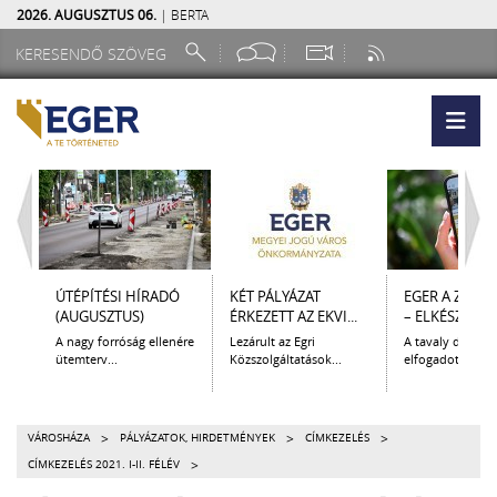
2026. AUGUSZTUS 06.
| BERTA
ÚTÉPÍTÉSI HÍRADÓ
KÉT PÁLYÁZAT
EGER A ZSEB
(AUGUSZTUS)
ÉRKEZETT AZ EKVI...
– ELKÉSZÜLT A.
A nagy forróság ellenére
Lezárult az Egri
A tavaly decem
ütemterv...
Közszolgáltatások...
elfogadott Kultur
>
>
>
VÁROSHÁZA
PÁLYÁZATOK, HIRDETMÉNYEK
CÍMKEZELÉS
>
CÍMKEZELÉS 2021. I-II. FÉLÉV