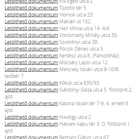
Letölthető dokumentum
Kis-Eged utca 2.
Letölthető dokumentum
Tűzoltó tér 5.
Letölthető dokumentum
Homok utca 23.
Letölthető dokumentum
Maklári út 152.
Letölthető dokumentum
Hell Miksa utca 14. 4/4.
Letölthető dokumentum
Vörösmarty Mihály utca 35.
Letölthető dokumentum
Szvorényi utca 38.
Letölthető dokumentum
Pócsik Dénes utca 5.
Letölthető dokumentum
Kertész utca 8. (Parkolóház)
Letölthető dokumentum
Mocsáry Lajos utca 12.
Letölthető dokumentum
Mekcsey István utca 8-10/B.
tetőtér 7.
Letölthető dokumentum
Kőkút utca 835/33.
Letölthető dokumentum
Gárdonyi Géza utca 5. földszint 2.
ajtó
Letölthető dokumentum
Katona István tér 7-9. 4. emelt 6.
ajtó
Letölthető dokumentum
Kisvölgy utca 2.
Letölthető dokumentum
Hatvani kapu tér 3. D. földszint 1.
ajtó
Letölthető dokumentum
Bethlen Gábor utca 67.