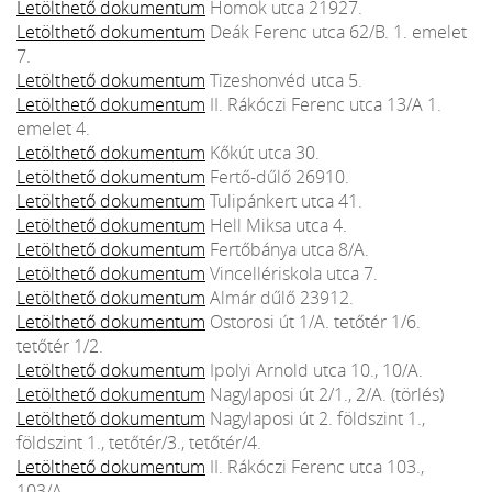
Letölthető dokumentum
Homok utca 21927.
Letölthető dokumentum
Deák Ferenc utca 62/B. 1. emelet
7.
Letölthető dokumentum
Tizeshonvéd utca 5.
Letölthető dokumentum
II. Rákóczi Ferenc utca 13/A 1.
emelet 4.
Letölthető dokumentum
Kőkút utca 30.
Letölthető dokumentum
Fertő-dűlő 26910.
Letölthető dokumentum
Tulipánkert utca 41.
Letölthető dokumentum
Hell Miksa utca 4.
Letölthető dokumentum
Fertőbánya utca 8/A.
Letölthető dokumentum
Vincellériskola utca 7.
Letölthető dokumentum
Almár dűlő 23912.
Letölthető dokumentum
Ostorosi út 1/A. tetőtér 1/6.
tetőtér 1/2.
Letölthető dokumentum
Ipolyi Arnold utca 10., 10/A.
Letölthető dokumentum
Nagylaposi út 2/1., 2/A. (törlés)
Letölthető dokumentum
Nagylaposi út 2. földszint 1.,
földszint 1., tetőtér/3., tetőtér/4.
Letölthető dokumentum
II. Rákóczi Ferenc utca 103.,
103/A.