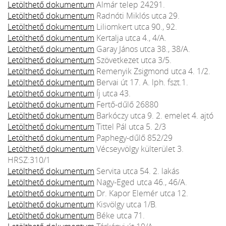
Letölthető dokumentum
Almár telep 24291.
Letölthető dokumentum
Radnóti Miklós utca 29.
Letölthető dokumentum
Liliomkert utca 90., 92.
Letölthető dokumentum
Kertalja utca 4., 4/A.
Letölthető dokumentum
Garay János utca 38., 38/A.
Letölthető dokumentum
Szövetkezet utca 3/5.
Letölthető dokumentum
Remenyik Zsigmond utca 4. 1/2.
Letölthető dokumentum
Bervai út 17. A. lph. fszt.1.
Letölthető dokumentum
Íj utca 43.
Letölthető dokumentum
Fertő-dűlő 26880
Letölthető dokumentum
Barkóczy utca 9. 2. emelet 4. ajtó
Letölthető dokumentum
Tittel Pál utca 5. 2/3
Letölthető dokumentum
Paphegy-dűlő 852/29
Letölthető dokumentum
Vécseyvölgy külterület 3.
HRSZ:310/1
Letölthető dokumentum
Servita utca 54. 2. lakás
Letölthető dokumentum
Nagy-Eged utca 46., 46/A.
Letölthető dokumentum
Dr. Kapor Elemér utca 12.
Letölthető dokumentum
Kisvölgy utca 1/B.
Letölthető dokumentum
Béke utca 71.