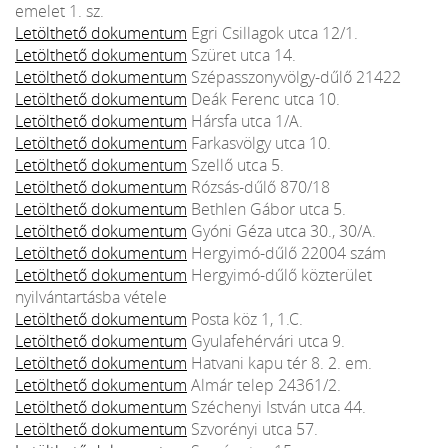
emelet 1. sz.
Letölthető dokumentum
Egri Csillagok utca 12/1.
Letölthető dokumentum
Szüret utca 14.
Letölthető dokumentum
Szépasszonyvölgy-dűlő 21422
Letölthető dokumentum
Deák Ferenc utca 10.
Letölthető dokumentum
Hársfa utca 1/A.
Letölthető dokumentum
Farkasvölgy utca 10.
Letölthető dokumentum
Szellő utca 5.
Letölthető dokumentum
Rózsás-dűlő 870/18
Letölthető dokumentum
Bethlen Gábor utca 5.
Letölthető dokumentum
Gyóni Géza utca 30., 30/A.
Letölthető dokumentum
Hergyimó-dűlő 22004 szám
Letölthető dokumentum
Hergyimó-dűlő közterület
nyilvántartásba vétele
Letölthető dokumentum
Posta köz 1, 1.C.
Letölthető dokumentum
Gyulafehérvári utca 9.
Letölthető dokumentum
Hatvani kapu tér 8. 2. em.
Letölthető dokumentum
Almár telep 24361/2.
Letölthető dokumentum
Széchenyi István utca 44.
Letölthető dokumentum
Szvorényi utca 57.