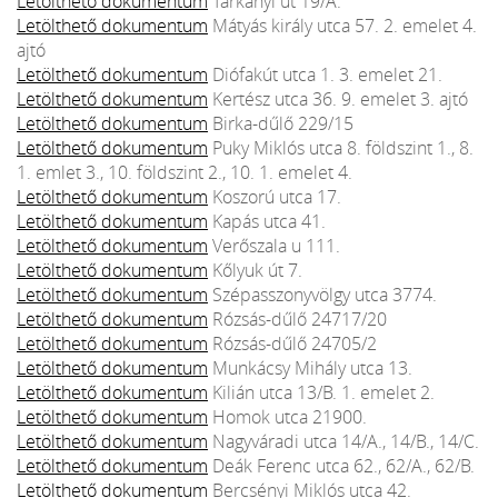
Letölthető dokumentum
Tárkányi út 19/A.
Letölthető dokumentum
Mátyás király utca 57. 2. emelet 4.
ajtó
Letölthető dokumentum
Diófakút utca 1. 3. emelet 21.
Letölthető dokumentum
Kertész utca 36. 9. emelet 3. ajtó
Letölthető dokumentum
Birka-dűlő 229/15
Letölthető dokumentum
Puky Miklós utca 8. földszint 1., 8.
1. emlet 3., 10. földszint 2., 10. 1. emelet 4.
Letölthető dokumentum
Koszorú utca 17.
Letölthető dokumentum
Kapás utca 41.
Letölthető dokumentum
Verőszala u 111.
Letölthető dokumentum
Kőlyuk út 7.
Letölthető dokumentum
Szépasszonyvölgy utca 3774.
Letölthető dokumentum
Rózsás-dűlő 24717/20
Letölthető dokumentum
Rózsás-dűlő 24705/2
Letölthető dokumentum
Munkácsy Mihály utca 13.
Letölthető dokumentum
Kilián utca 13/B. 1. emelet 2.
Letölthető dokumentum
Homok utca 21900.
Letölthető dokumentum
Nagyváradi utca 14/A., 14/B., 14/C.
Letölthető dokumentum
Deák Ferenc utca 62., 62/A., 62/B.
Letölthető dokumentum
Bercsényi Miklós utca 42.