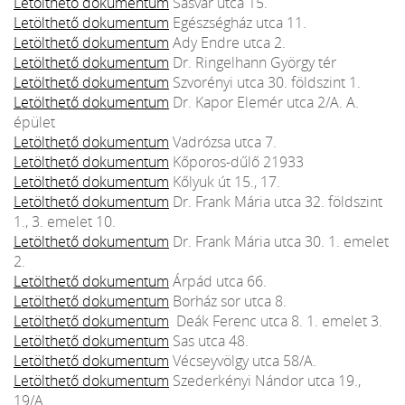
Letölthető dokumentum
Sasvár utca 15.
Letölthető dokumentum
Egészségház utca 11.
Letölthető dokumentum
Ady Endre utca 2.
Letölthető dokumentum
Dr. Ringelhann György tér
Letölthető dokumentum
Szvorényi utca 30. földszint 1.
Letölthető dokumentum
Dr. Kapor Elemér utca 2/A. A.
épület
Letölthető dokumentum
Vadrózsa utca 7.
Letölthető dokumentum
Kőporos-dűlő 21933
Letölthető dokumentum
Kőlyuk út 15., 17.
Letölthető dokumentum
Dr. Frank Mária utca 32. földszint
1., 3. emelet 10.
Letölthető dokumentum
Dr. Frank Mária utca 30. 1. emelet
2.
Letölthető dokumentum
Árpád utca 66.
Letölthető dokumentum
Borház sor utca 8.
Letölthető dokumentum
Deák Ferenc utca 8. 1. emelet 3.
Letölthető dokumentum
Sas utca 48.
Letölthető dokumentum
Vécseyvölgy utca 58/A.
Letölthető dokumentum
Szederkényi Nándor utca 19.,
19/A.