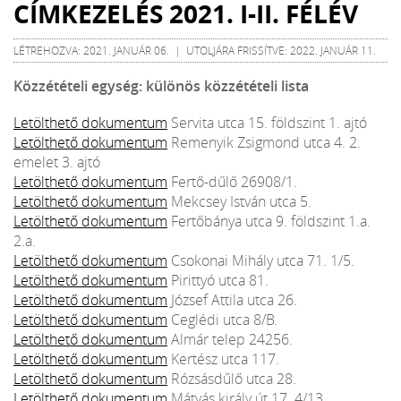
CÍMKEZELÉS 2021. I-II. FÉLÉV
LÉTREHOZVA: 2021. JANUÁR 06. | UTOLJÁRA FRISSÍTVE: 2022. JANUÁR 11.
Közzétételi egység: különös közzétételi lista
Letölthető dokumentum
Servita utca 15. földszint 1. ajtó
Letölthető dokumentum
Remenyik Zsigmond utca 4. 2.
emelet 3. ajtó
Letölthető dokumentum
Fertő-dűlő 26908/1.
Letölthető dokumentum
Mekcsey István utca 5.
Letölthető dokumentum
Fertőbánya utca 9. földszint 1.a.
2.a.
Letölthető dokumentum
Csokonai Mihály utca 71. 1/5.
Letölthető dokumentum
Pirittyó utca 81.
Letölthető dokumentum
József Attila utca 26.
Letölthető dokumentum
Ceglédi utca 8/B.
Letölthető dokumentum
Almár telep 24256.
Letölthető dokumentum
Kertész utca 117.
Letölthető dokumentum
Rózsásdűlő utca 28.
Letölthető dokumentum
Mátyás király út 17. 4/13.