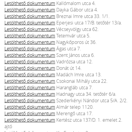
Letölthető dokumentum
Kallómalom utca 4.
Letölthető dokumentum
Dayka Gábor utca 4.
Letölthető dokumentum
Breznai Imre utca 33. 1/1.
Letölthető dokumentum
Eperjesi utca 17/B. tetőtér 13/a.
Letölthető dokumentum
Vécseyvölgy utca 62.
Letölthető dokumentum
Tetemvár utca 5.
Letölthető dokumentum
Nagykőporos út 36.
Letölthető dokumentum
Ágas utca 7.
Letölthető dokumentum
Szent János utca 6.
Letölthető dokumentum
Vadrózsa utca 12.
Letölthető dokumentum
Donát út 14.
Letölthető dokumentum
Madách Imre utca 13.
Letölthető dokumentum
Csokonai Mihály utca 22.
Letölthető dokumentum
Harangláb utca 7.
Letölthető dokumentum
Hadnagy utca 34. tetőtér 6/a.
Letölthető dokumentum
Szederkényi Nándor utca 5/A. 2/2.
Letölthető dokumentum
Almár telep 1120.
Letölthető dokumentum
Merengő utca 17.
Letölthető dokumentum
Kertész utca 137/D. 1. emelet 2.
ajtó