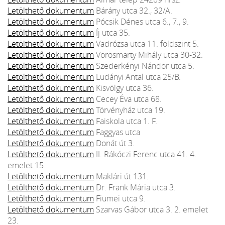
Letölthető dokumentum
Bárány utca 32., 32/A.
Letölthető dokumentum
Pócsik Dénes utca 6., 7., 9.
Letölthető dokumentum
Íj utca 35.
Letölthető dokumentum
Vadrózsa utca 11. földszint 5.
Letölthető dokumentum
Vörösmarty Mihály utca 30-32.
Letölthető dokumentum
Szederkényi Nándor utca 5.
Letölthető dokumentum
Ludányi Antal utca 25/B.
Letölthető dokumentum
Kisvölgy utca 36.
Letölthető dokumentum
Cecey Éva utca 68.
Letölthető dokumentum
Törvényház utca 19.
Letölthető dokumentum
Faiskola utca 1. F.
Letölthető dokumentum
Faggyas utca
Letölthető dokumentum
Donát út 3.
Letölthető dokumentum
II. Rákóczi Ferenc utca 41. 4.
emelet 15.
Letölthető dokumentum
Maklári út 131.
Letölthető dokumentum
Dr. Frank Mária utca 3.
Letölthető dokumentum
Fiumei utca 9.
Letölthető dokumentum
Szarvas Gábor utca 3. 2. emelet
23.