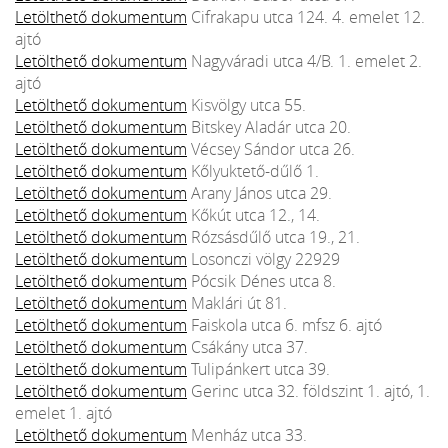
Letölthető dokumentum
Cifrakapu utca 124. 4. emelet 12.
ajtó
Letölthető dokumentum
Nagyváradi utca 4/B. 1. emelet 2.
ajtó
Letölthető dokumentum
Kisvölgy utca 55.
Letölthető dokumentum
Bitskey Aladár utca 20.
Letölthető dokumentum
Vécsey Sándor utca 26.
Letölthető dokumentum
Kőlyuktető-dűlő 1.
Letölthető dokumentum
Arany János utca 29.
Letölthető dokumentum
Kőkút utca 12., 14.
Letölthető dokumentum
Rózsásdűlő utca 19., 21.
Letölthető dokumentum
Losonczi völgy 22929
Letölthető dokumentum
Pócsik Dénes utca 8.
Letölthető dokumentum
Maklári út 81.
Letölthető dokumentum
Faiskola utca 6. mfsz 6. ajtó
Letölthető dokumentum
Csákány utca 37.
Letölthető dokumentum
Tulipánkert utca 39.
Letölthető dokumentum
Gerinc utca 32. földszint 1. ajtó, 1.
emelet 1. ajtó
Letölthető dokumentum
Menház utca 33.