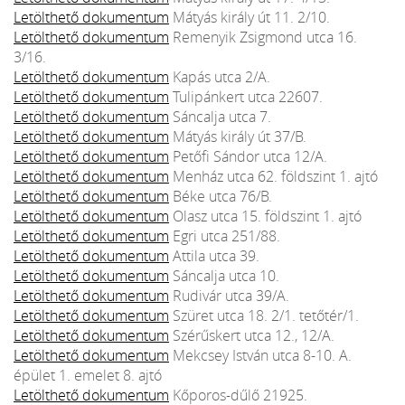
Letölthető dokumentum
Mátyás király út 11. 2/10.
Letölthető dokumentum
Remenyik Zsigmond utca 16.
3/16.
Letölthető dokumentum
Kapás utca 2/A.
Letölthető dokumentum
Tulipánkert utca 22607.
Letölthető dokumentum
Sáncalja utca 7.
Letölthető dokumentum
Mátyás király út 37/B.
Letölthető dokumentum
Petőfi Sándor utca 12/A.
Letölthető dokumentum
Menház utca 62. földszint 1. ajtó
Letölthető dokumentum
Béke utca 76/B.
Letölthető dokumentum
Olasz utca 15. földszint 1. ajtó
Letölthető dokumentum
Egri utca 251/88.
Letölthető dokumentum
Attila utca 39.
Letölthető dokumentum
Sáncalja utca 10.
Letölthető dokumentum
Rudivár utca 39/A.
Letölthető dokumentum
Szüret utca 18. 2/1. tetőtér/1.
Letölthető dokumentum
Szérűskert utca 12., 12/A.
Letölthető dokumentum
Mekcsey István utca 8-10. A.
épület 1. emelet 8. ajtó
Letölthető dokumentum
Kőporos-dűlő 21925.