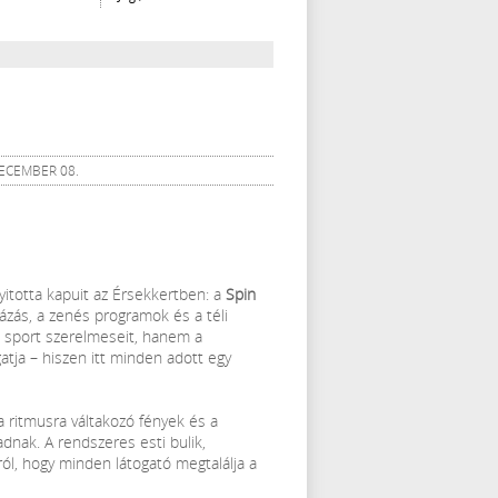
DECEMBER 08.
itotta kapuit az Érsekkertben: a
Spin
yázás, a zenés programok és a téli
a sport szerelmeseit, hanem a
atja – hiszen itt minden adott egy
 a ritmusra váltakozó fények és a
dnak. A rendszeres esti bulik,
l, hogy minden látogató megtalálja a