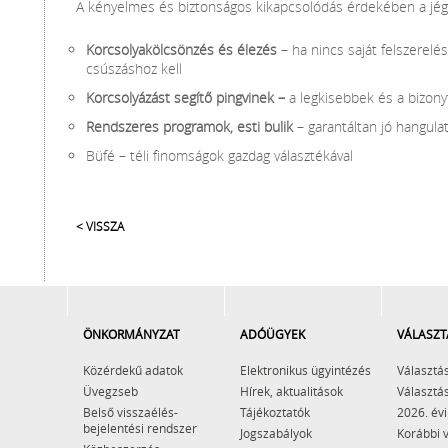
A kényelmes és biztonságos kikapcsolódás érdekében a jégp
Korcsolyakölcsönzés és élezés
– ha nincs saját felszerelés
csúszáshoz kell
Korcsolyázást segítő pingvinek –
a legkisebbek és a bizon
Rendszeres programok, esti bulik
– garantáltan jó hangul
Büfé – téli finomságok gazdag választékával
< VISSZA
ÖNKORMÁNYZAT
ADÓÜGYEK
VÁLASZT
Közérdekű adatok
Elektronikus ügyintézés
Választás
Üvegzseb
Hírek, aktualitások
Választás
Belső visszaélés-
Tájékoztatók
2026. évi
bejelentési rendszer
Jogszabályok
Korábbi 