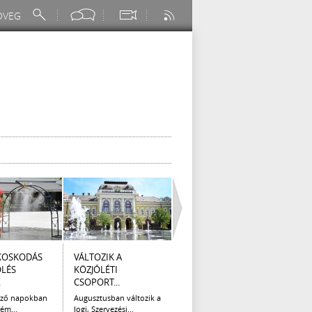
KOSKODÁS
VÁLTOZIK A
I. FOKÚ
ÚTÉP
ÖLÉS
KÖZJÓLÉTI
VÍZKORLÁTOZÁS
(AUG
.
CSOPORT...
EGER...
Az el
legna
ező napokban
Augusztusban változik a
Eger Megyei Jogú Város
ém...
Jogi, Szervezési...
Polgármestere, a...