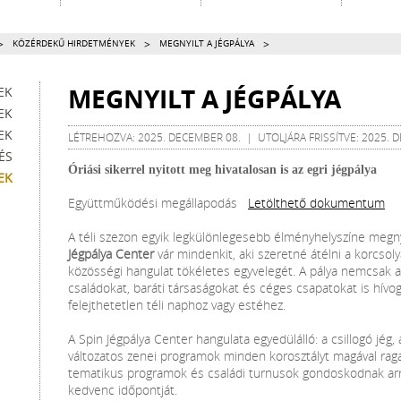
>
>
>
KÖZÉRDEKŰ HIRDETMÉNYEK
MEGNYILT A JÉGPÁLYA
MEGNYILT A JÉGPÁLYA
EK
EK
EK
LÉTREHOZVA: 2025. DECEMBER 08. | UTOLJÁRA FRISSÍTVE: 2025. 
ÉS
Óriási sikerrel nyitott meg hivatalosan is az egri jégpálya
EK
Együttműködési megállapodás
Letölthető dokumentum
A téli szezon egyik legkülönlegesebb élményhelyszíne megny
Jégpálya Center
vár mindenkit, aki szeretné átélni a korcsol
közösségi hangulat tökéletes egyvelegét. A pálya nemcsak 
családokat, baráti társaságokat és céges csapatokat is hívog
felejthetetlen téli naphoz vagy estéhez.
A Spin Jégpálya Center hangulata egyedülálló: a csillogó jég,
változatos zenei programok minden korosztályt magával raga
tematikus programok és családi turnusok gondoskodnak arró
kedvenc időpontját.