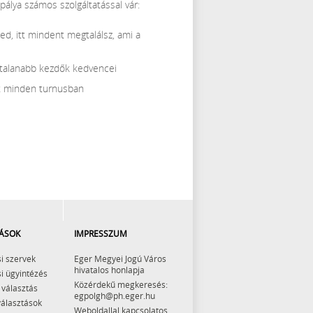
álya számos szolgáltatással vár:
ed, itt mindent megtalálsz, ami a
ytalanabb kezdők kedvencei
at minden turnusban
ÁSOK
IMPRESSZUM
i szervek
Eger Megyei Jogú Város
hivatalos honlapja
i ügyintézés
Közérdekű megkeresés:
 választás
egpolgh@ph.eger.hu
választások
Weboldallal kapcsolatos