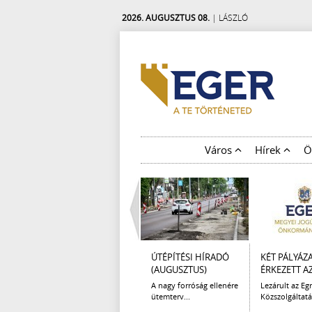
2026. AUGUSZTUS 08.
| LÁSZLÓ
Város
Hírek
Ö
ÚTÉPÍTÉSI HÍRADÓ
KÉT PÁLYÁZ
(AUGUSZTUS)
ÉRKEZETT AZ 
A nagy forróság ellenére
Lezárult az Egr
ütemterv...
Közszolgáltatá