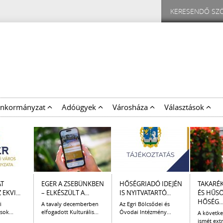
nkormányzat
Adóügyek
Városháza
Választások
AT
EGER A ZSEBÜNKBEN
HŐSÉGRIADÓ IDEJÉN
TAKARÉ
EKVI...
– ELKÉSZÜLT A...
IS NYITVATARTÓ...
ÉS HŰS
HŐSÉG..
i
A tavaly decemberben
Az Egri Bölcsődei és
sok...
elfogadott Kulturális...
Óvodai Intézmény...
A követk
ismét extr