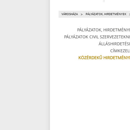
>
VÁROSHÁZA
PÁLYÁZATOK, HIRDETMÉNYEK
PÁLYÁZATOK, HIRDETMÉNY
PÁLYÁZATOK CIVIL SZERVEZETEKN
ÁLLÁSHIRDETÉS
CÍMKEZEL
KÖZÉRDEKŰ HIRDETMÉNY