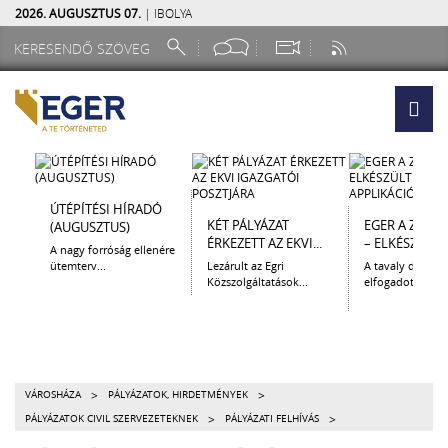
2026. AUGUSZTUS 07.
| IBOLYA
ÚTÉPÍTÉSI HÍRADÓ
KÉT PÁLYÁZAT
EGER A ZSEB
(AUGUSZTUS)
ÉRKEZETT AZ EKVI...
– ELKÉSZÜLT A.
A nagy forróság ellenére
ütemterv...
Lezárult az Egri
A tavaly decem
Közszolgáltatások...
elfogadott Kultur
>
>
VÁROSHÁZA
PÁLYÁZATOK, HIRDETMÉNYEK
>
>
PÁLYÁZATOK CIVIL SZERVEZETEKNEK
PÁLYÁZATI FELHÍVÁS