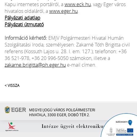
Kapu internetes portálról, a
www.eck.hu
, vagy Eger város
hivatalos oldaláról, a
www.eger.hu
.
Pályázati adatlap
Pályázati útmutató
Információ kérhető:
EMJV Polgármesteri Hivatal Humán
Szolgáltatási Iroda; személyesen: Zakarné Tóth Brigitta civil
referens (Kossuth Lajos u. 28. I. em. 127.); telefonon: +36
36 521-978, +36 20 996-5050 számokon, illetve a
zakarne.brigitta@ph.eger.hu
e-mail címen.
< VISSZA
MEGYEI JOGÚ VÁROS POLGÁRMESTERI
HIVATALA, 3300 EGER, DOBÓ TÉR 2.