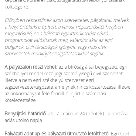
költségeire.
Előnyben részesülnek azon szervezetek pályázatai, melyek
a helyi értékekre épített, a várost népszerűsítő, helyben
megvalósuló, és a hálózati együttműködést célzó
programokat valósítanak meg, valamint akik az egri
polgárok, civil társaságok igényeit, vagy más civil
szervezetek munkáját szolgáltatásaikkal segítik.
A pályázaton részt vehet:
az a bíróság által bejegyzett, egri
székhellyel rendelkező jogi személyiségű civil szervezet,
illetve a nem egri székhelyű szervezet egri
tagszervezete/tagozata, amelynek nincs köztartozása, illetve
az önkormányzat felé fennálló lejárt elszámolási
kötelezettsége.
Benyújtási határidő:
2017. március 24.(péntek) - a postára
adás utolsó napja
Pályázati adatlap és pályázati útmutató letölthető:
Egri Civil