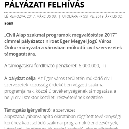
PÁLYÁZATI FELHÍVÁS
LÉTREHOZVA: 2017. MÁRCIUS 03. | UTOLJÁRA FRISSÍTVE: 2019. ÁPRILIS 02.
EGER
„Civil Alap szakmai programok megvalósítása 2017”
címmel pályázatot hirdet Eger Megyei Jogú Város
Önkormányzata a városban működő civil szervezetek
támogatására.
A támogatásra fordítható pénzkeret:
6.000.000,- Ft
A pályázat célja:
Az Eger város területén működő civil
szervezetek közösség érdekében végzett szakmai
programjainak, közcélú tevékenységének támogatása, a
helyi civil szektor közéleti részvételének segítése.
Támogatás igényelhető:
a szervezet
alapszabályában/alapító okiratában rögzített tevékenységi
köréhez kapcsolódó szakmai programok (rendezvények,
képzések, konferenciák, szolgáltatások) lebonyolításának