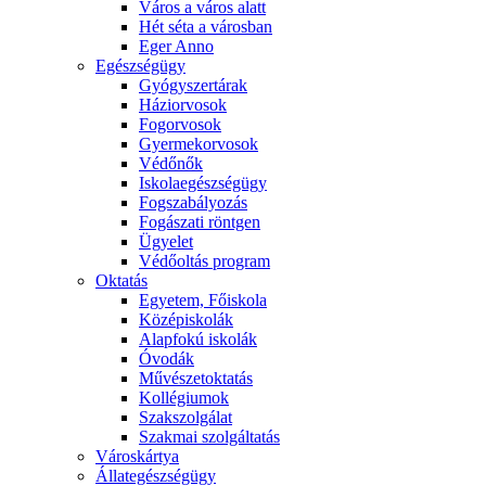
Város a város alatt
Hét séta a városban
Eger Anno
Egészségügy
Gyógyszertárak
Háziorvosok
Fogorvosok
Gyermekorvosok
Védőnők
Iskolaegészségügy
Fogszabályozás
Fogászati röntgen
Ügyelet
Védőoltás program
Oktatás
Egyetem, Főiskola
Középiskolák
Alapfokú iskolák
Óvodák
Művészetoktatás
Kollégiumok
Szakszolgálat
Szakmai szolgáltatás
Városkártya
Állategészségügy