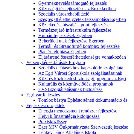
Gyermeknevelés támogató fejlesztés
Közösségi tér fejlesztése az Érsekkertben
Szociális városrehabilitáció
Szegregált élethelyzetek felszámolása Egerben
Közlekedési átszállási pont fejlesztése
Természetjáró infrastruktúra fejlesztése
Humán fejlesztések Egerben
Belterületi utak fejlesztése Egerben
Termál- és Strandfürdő komplex fejlesztése
Piactér felújítása Egerben
Eljárásrend összeférhetetlenségre vonatkozóan
Versenyképes Járások Program
Szociális ellátásokhoz kapcsolódó szolgáltatá
Az Egri Városi Sportiskola szolgáltatásainak
Köz- és közlekedésbiztonsági program az Egri
Kulturális és közművelődési programok
EVSI szolgáltatásainak biztosítása
Egri vár fejlesztés
Tömlöc bástya Építéstörténeti dokumentáció és
Fejlesztési projektek
Energia menedzsment rendszer fejlesztése
Helyi klímastratégia kidolgozása
Praxisközösség
Eger MJV Önkormányzata Szervezetfejlesztése
Lenkey János Általános Iskola