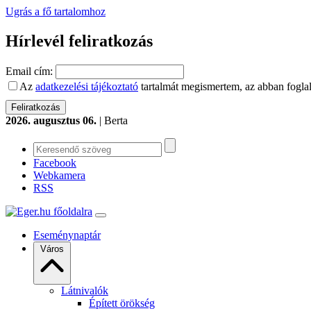
Ugrás a fő tartalomhoz
Hírlevél feliratkozás
Email cím:
Az
adatkezelési tájékoztató
tartalmát megismertem, az abban foglal
2026. augusztus 06.
| Berta
Facebook
Webkamera
RSS
Eseménynaptár
Város
Látnivalók
Épített örökség