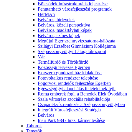
Bölcsődék infrastrukturális fejlesztése
Fenntartható városfejlesztési programok
HerMAn
Belváros, hírlevelek
Belváros, közeli perspektíva
Belváros, madártávlati képek
Belváros, színes képek
Megújul Eger szennyvízcsatorna-hálózata
Szilágyi Erzsébet Gimnázium Kollégiuma
Szépasszonyvölgyi Látogatóközpont
Vár
Termálfürdő és Törökfürdő
Közösségi tervezés Egerben
Korszerű gondozói ház kialakítása
Fotovoltaikus rendszer telepítése
Fogorvosi rendelők fejlesztése Egerben
Egészségügyi alapellátás feltételeinek fejl.
Roma emberek fogl. a Benedek Elek Óvodában
Szala városrész szociális rehabilitációja
Csapadékvíz-rendezés a Szépasszonyvölgyben
Integrált Városfejlesztési Stratégia
Belváros
Ipari Park 9847 hrsz. kármentesítése
Táborok
Temetők