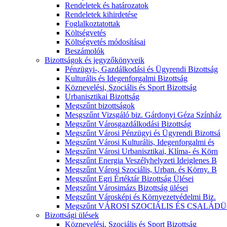
Rendeletek és határozatok
Rendeletek kihirdetése
Foglalkoztatottak
Költségvetés
Költségvetés módosításai
Beszámolók
Bizottságok és jegyzőkönyveik
Pénzügyi-, Gazdálkodási és Ügyrendi Bizottság
Kulturális és Idegenforgalmi Bizottság
Köznevelési, Szociális és Sport Bizottság
Urbanisztikai Bizottság
Megszűnt bizottságok
Mesgszűnt Vizsgáló biz. Gárdonyi Géza Színház
Megszűnt Városgazdálkodási Bizottság
Megszűnt Városi Pénzügyi és Ügyrendi Bizottsá
Megszűnt Városi Kulturális, Idegenforgalmi és
Megszűnt Városi Urbanisztikai, Klíma- és Körn
Megszűnt Energia Veszélyhelyzeti Ideiglenes B
Megszűnt Városi Szociális, Urban. és Körny. B
Megszűnt Egri Értéktár Bizottság Ülései
Megszűnt Városimázs Bizottság ülései
Megszűnt Városképi és Környezetvédelmi Biz.
Megszűnt VÁROSI SZOCIÁLIS ÉS CSALÁDÜ
Bizottsági ülések
Köznevelési, Szociális és Sport Bizottság