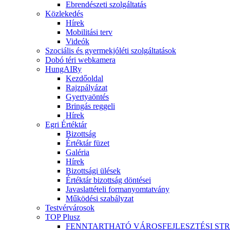
Ebrendészeti szolgáltatás
Közlekedés
Hírek
Mobilitási terv
Videók
Szociális és gyermekjóléti szolgáltatások
Dobó téri webkamera
HungAIRy
Kezdőoldal
Rajzpályázat
Gyertyaöntés
Bringás reggeli
Hírek
Egri Értéktár
Bizottság
Értéktár füzet
Galéria
Hírek
Bizottsági ülések
Értéktár bizottság döntései
Javaslattételi formanyomtatvány
Működési szabályzat
Testvérvárosok
TOP Plusz
FENNTARTHATÓ VÁROSFEJLESZTÉSI ST