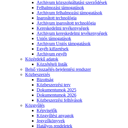
Archivum közszolgáltatási szerződések
Felhalmozási támogatások
Archivum felhalmozási támogatások
Iparosított technológia
Archivum iparosított technológia
Kereskedelmi tevékenységek
Archivum kereskedelmi tevékenységek
Uniós támogatások
Archivum Uniós támogatások
Egyéb kifizetések
Archivum egyéb
Közérdekű adatok
Közzétételi listák
Belső visszaélés-bejelentési rendszer
Közbeszerzés
Bizottság
Közbeszerzési terv
Dokumentumok 2025
Dokumentumok 2026
Közbeszerzési felhívások
Közgyűlés
Képviselők
Közgyűlési anyagok
Jegyzőkönyvek
Hatályos rendeletek