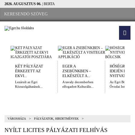
2026. AUGUSZTUS 06.
| BERTA
KÉT PÁLYÁZAT
EGER A
HŐSÉGRIADÓ
ÉRKEZETT AZ
ZSEBÜNKBEN –
IDEJÉN IS
EKVI...
ELKÉSZÜLT A...
NYITVATARTÓ.
Lezárult az Egri
A tavaly decemberben
Az Egri Bölcsődei
Közszolgáltatások...
elfogadott Kulturális...
Óvodai Intézmény
>
>
VÁROSHÁZA
PÁLYÁZATOK, HIRDETMÉNYEK
NYÍLT LICITES PÁLYÁZATI FELHÍVÁS