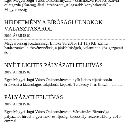
Eger Megyei Jogú Város Önkormányzata - csatlakozva Kovács Szilvia
ötletgazda (Karcag) által létrehozott „A legszebb konyhakertek" –
Magyarország...
HIRDETMÉNY A BÍRÓSÁGI ÜLNÖKÖK
VÁLASZTÁSÁRÓL
2019. ÁPRILIS 02.
Magyarország Köztársasági Elnöke 98/2015. (II.11.) KE számú
határozatával a törvényszékek, a járásbíróságok, valamint a közigazgatási
és...
NYÍLT LICITES PÁLYÁZATI FELHÍVÁS
2019. ÁPRILIS 02.
Eger Megyei Jogú Város Önkormányzata nyílt licites eljárás során
értékesíti a kizárólagos tulajdonát képező, Telekessy I. u. 8. szám alatt...
PÁLYÁZATI FELHÍVÁS
2019. ÁPRILIS 02.
Eger Megyei Jogú Város Önkormányzata Városimázs Bizottsága
pályázatot hirdet a gyermek- és ifjúsági korosztály részére „Előny 2015"
címmel.