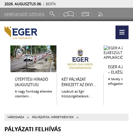
2026. AUGUSZTUS 06.
| BERTA
EGER A ZSEB
– ELKÉSZÜLT A.
ÚTÉPÍTÉSI HÍRADÓ
KÉT PÁLYÁZAT
A tavaly decem
elfogadott Kultur
(AUGUSZTUS)
ÉRKEZETT AZ EKVI...
A nagy forróság ellenére
Lezárult az Egri
ütemterv...
Közszolgáltatások...
>
>
VÁROSHÁZA
PÁLYÁZATOK, HIRDETMÉNYEK
PÁLYÁZATI FELHÍVÁS