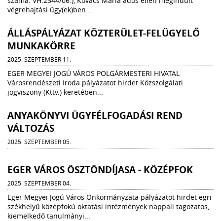
száma: VH.2344/06.), Kovács Mária adós ellen megindult
végrehajtási ügy(ek)ben...
ÁLLÁSPÁLYÁZAT KÖZTERÜLET-FELÜGYELŐ
MUNKAKÖRRE
2025. SZEPTEMBER 11.
EGER MEGYEI JOGÚ VÁROS POLGÁRMESTERI HIVATAL
Városrendészeti Iroda pályázatot hirdet Közszolgálati
jogviszony (Kttv.) keretében...
ANYAKÖNYVI ÜGYFÉLFOGADÁSI REND
VÁLTOZÁS
2025. SZEPTEMBER 05.
EGER VÁROS ÖSZTÖNDÍJASA - KÖZÉPFOK
2025. SZEPTEMBER 04.
Eger Megyei Jogú Város Önkormányzata pályázatot hirdet egri
székhelyű középfokú oktatási intézmények nappali tagozatos,
kiemelkedő tanulmányi...