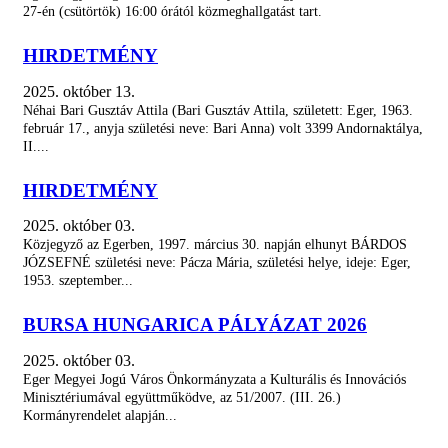
27-én (csütörtök) 16:00 órától közmeghallgatást tart.
ÚTÉPÍTÉSI HÍRADÓ (AUGUSZTUS...
HIRDETMÉNY
Az elmúlt 50 év legnagyobb...
2025. október 13.
Néhai Bari Gusztáv Attila (Bari Gusztáv Attila, született: Eger, 1963.
Szakszerűen halad az egri vár...
február 17., anyja születési neve: Bari Anna) volt 3399 Andornaktálya,
Két évvel ezelőtt, 2024 őszén az (akkor...
II....
SZÉPÜL A VÁROS: SÖVÉNYT VÁGNAK,...
HIRDETMÉNY
Több helyszínen dolgoztak a héten a...
2025. október 03.
Közjegyző az Egerben, 1997. március 30. napján elhunyt BÁRDOS
A LAJOSVÁROSBAN IS MEGKEZDŐDTEK A...
JÓZSEFNÉ születési neve: Pácza Mária, születési helye, ideje: Eger,
Az elmúlt 50 év legnagyobb...
1953. szeptember...
BURSA HUNGARICA PÁLYÁZAT 2026
HIRDETMÉNY Eger Településtervének...
Tájékoztatjuk a Tisztelt Lakosságot Eger...
2025. október 03.
Eger Megyei Jogú Város Önkormányzata a Kulturális és Innovációs
ÚTÉPÍTÉSI HÍRADÓ (július 20-tól)
Minisztériumával együttműködve, az 51/2007. (III. 26.)
Az elmúlt 50 év legnagyobb...
Kormányrendelet alapján...