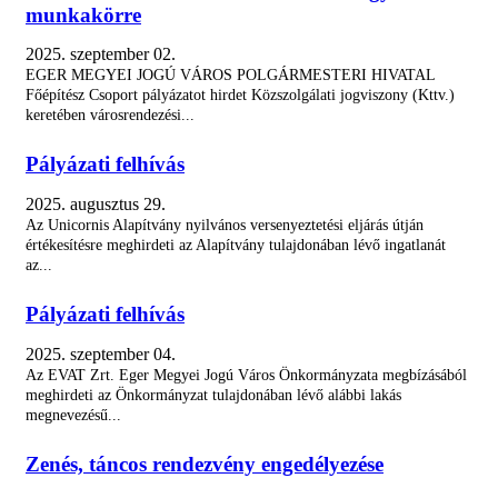
munkakörre
Javasoljon Ön is kitüntetésre...
Városunk erejét azok az emberek adják,...
2025. szeptember 02.
EGER MEGYEI JOGÚ VÁROS POLGÁRMESTERI HIVATAL
Főépítész Csoport pályázatot hirdet Közszolgálati jogviszony (Kttv.)
Ajánlatkérés
keretében városrendezési...
Eger Megyei Jogú Város Önkormányzata...
Pályázati felhívás
Új tájékoztató segíti a...
Eger Megyei Jogú Város Polgármesteri...
2025. augusztus 29.
Az Unicornis Alapítvány nyilvános versenyeztetési eljárás útján
értékesítésre meghirdeti az Alapítvány tulajdonában lévő ingatlanát
KILENCVEN ÉVES LETT DR. VAS MIKLÓS
az...
Dr. Vas Miklós okleveles...
Pályázati felhívás
FOKOZÓDIK A HŐSÉG ÉS TILOS TÜZET...
Az országos tisztifőorvos a másodfokú...
2025. szeptember 04.
Az EVAT Zrt. Eger Megyei Jogú Város Önkormányzata megbízásából
meghirdeti az Önkormányzat tulajdonában lévő alábbi lakás
megnevezésű...
Zenés, táncos rendezvény engedélyezése