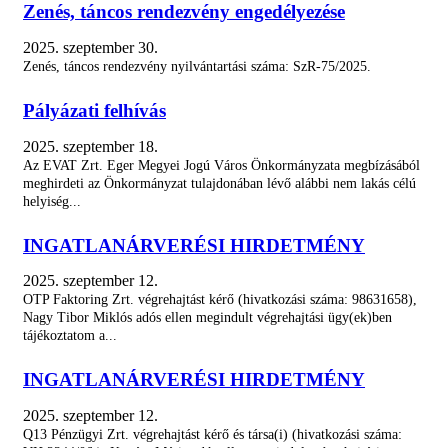
Zenés, táncos rendezvény engedélyezése
HIDETMÉNY BÍRÓSÁGI ÜLNÖK...
Az Alaptörvény 27. cikkének (2)...
2025. szeptember 30.
Zenés, táncos rendezvény nyilvántartási száma: SzR-75/2025.
EGERBEN JÁRT A VIRÁGOS MAGYARORSZÁG...
Eger idén is nevezett a Virágos...
Pályázati felhívás
2025. szeptember 18.
Ajánlatkérés - Természetjáró...
Az EVAT Zrt. Eger Megyei Jogú Város Önkormányzata megbízásából
Eger Megyei Jogú Város Önkormányzata...
meghirdeti az Önkormányzat tulajdonában lévő alábbi nem lakás célú
helyiség...
Ajánlatkérés - Közösségi tér az...
Eger Megyei Jogú Város Önkormányzata...
INGATLANÁRVERÉSI HIRDETMÉNY
2025. szeptember 12.
Ajánlatkérés - „Szociális...
OTP Faktoring Zrt. végrehajtást kérő (hivatkozási száma: 98631658),
Eger Megyei Jogú Város Önkormányzata...
Nagy Tibor Miklós adós ellen megindult végrehajtási ügy(ek)ben
tájékoztatom a...
MEGNYÍLT A XXX. EGRI BOR ÜNNEPE!
Harminc év, számtalan emlék és egy...
INGATLANÁRVERÉSI HIRDETMÉNY
2025. szeptember 12.
MUTATJUK, MI TÖRTÉNIK EGER ÚTJAIN A...
Q13 Pénzügyi Zrt. végrehajtást kérő és társa(i) (hivatkozási száma:
Az elmúlt fél évszázad legnagyobb...