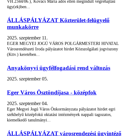
VH.2344/06.), Kovács Mária adós ellen megindult végrehajtási
ügy(ek)ben...
ÁLLÁSPÁLYÁZAT Közterület-felügyelő
munkakörre
MEGKEZDIK AZ ISKOLA UTCA...
2025. szeptember 11.
Eger Megyei Jogú Város Önkormányzata...
EGER MEGYEI JOGÚ VÁROS POLGÁRMESTERI HIVATAL
Városrendészeti Iroda pályázatot hirdet Közszolgálati jogviszony
(Kttv.) keretében...
NAGYSZABÁSÚ GALLYAZÁSI MUNKÁLATOK...
Az elmúlt években sokszor okoztak...
Anyakönyvi ügyfélfogadási rend változás
2025. szeptember 05.
Az elmúlt fél évszázad legnagyobb...
Az elmúlt 50 év legnagyobb...
Eger Város Ösztöndíjasa - középfok
INDULHAT A KÁTYÚZÁS, A...
2025. szeptember 04.
Száz millió forintos keretmegállapodást...
Eger Megyei Jogú Város Önkormányzata pályázatot hirdet egri
székhelyű középfokú oktatási intézmények nappali tagozatos,
kiemelkedő tanulmányi...
KÉSZÜL EGER ÚJ TELEPÜLÉSTERVE
A magyar önkormányzatoknak 2027. július...
ÁLLÁSPÁLYÁZAT városrendezési ügyintéző