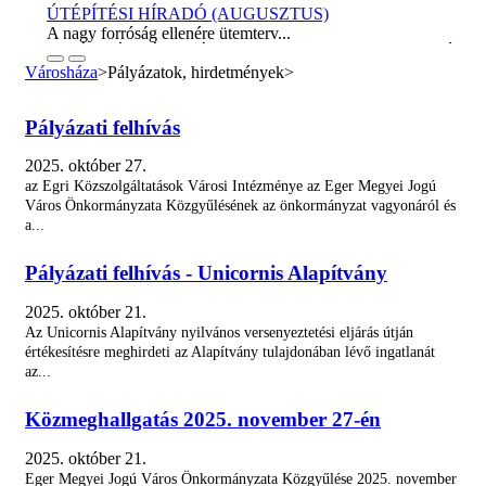
ÚTÉPÍTÉSI HÍRADÓ (AUGUSZTUS)
A nagy forróság ellenére ütemterv...
Városháza
>
Pályázatok, hirdetmények
>
KÉT PÁLYÁZAT ÉRKEZETT AZ EKVI...
Lezárult az Egri Közszolgáltatások...
Pályázati felhívás
EGER A ZSEBÜNKBEN – ELKÉSZÜLT A...
2025. október 27.
A tavaly decemberben elfogadott Kulturális...
az Egri Közszolgáltatások Városi Intézménye az Eger Megyei Jogú
Város Önkormányzata Közgyűlésének az önkormányzat vagyonáról és
a...
HŐSÉGRIADÓ IDEJÉN IS NYITVATARTÓ...
Az Egri Bölcsődei és Óvodai Intézmény...
Pályázati felhívás - Unicornis Alapítvány
2025. október 21.
TAKARÉKOSKODÁS ÉS HŰSÖLÉS HŐSÉG...
A következő napokban ismét extrém...
Az Unicornis Alapítvány nyilvános versenyeztetési eljárás útján
értékesítésre meghirdeti az Alapítvány tulajdonában lévő ingatlanát
az...
VÁLTOZIK A KÖZJÓLÉTI CSOPORT...
Augusztusban változik a Jogi, Szervezési...
Közmeghallgatás 2025. november 27-én
2025. október 21.
I. fokú vízkorlátozás Eger...
Eger Megyei Jogú Város Önkormányzata Közgyűlése 2025. november
Eger Megyei Jogú Város Polgármestere, a...