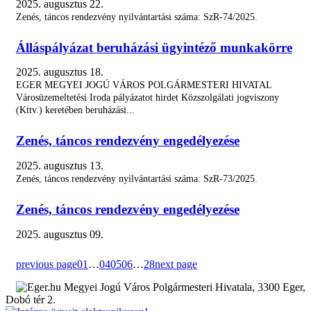
2025. augusztus 22.
Zenés, táncos rendezvény nyilvántartási száma: SzR-74/2025.
Álláspályázat beruházási ügyintéző munkakörre
2025. augusztus 18.
EGER MEGYEI JOGÚ VÁROS POLGÁRMESTERI HIVATAL
Városüzemeltetési Iroda pályázatot hirdet Közszolgálati jogviszony
(Kttv.) keretében beruházási...
Zenés, táncos rendezvény engedélyezése
2025. augusztus 13.
Zenés, táncos rendezvény nyilvántartási száma: SzR-73/2025.
Zenés, táncos rendezvény engedélyezése
2025. augusztus 09.
previous page
01
…
04
05
06
…
28
next page
Megyei Jogú Város Polgármesteri Hivatala, 3300 Eger,
Dobó tér 2.