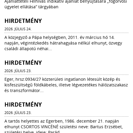
Ajánlattételi Felhívás indikatív ajánlat benyújtására „fogorvosi
ügyelet ellátása” tárgyában
HIRDETMÉNY
2026. JÚLIUS 24.
A közjegyző a Pápa helységben, 2011. év március hó 14.
napján, végintézkedés hátrahagyása nélkül elhunyt, özvegy
családi állapotú néhai...
HIRDETMÉNY
2026. JÚLIUS 23.
Eger, hrsz:0934/27 közterületi ingatlanon létesült közép és
kisfeszültségű földkábeles, illetve légvezetékes hálózatszakasz
és transzformátor...
HIRDETMÉNY
2026. JÚLIUS 23.
A tartós helyettes az Egerben, 1986. december 21. napján
elhunyt CSORTOS VINCÉNÉ születési neve: Bartus Erzsébet,
születési helye, ideje: Parád,...