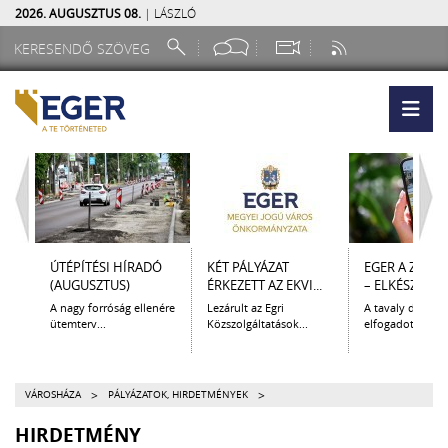
2026. AUGUSZTUS 08.
| LÁSZLÓ
ÚTÉPÍTÉSI HÍRADÓ
KÉT PÁLYÁZAT
EGER A ZSEB
(AUGUSZTUS)
ÉRKEZETT AZ EKVI...
– ELKÉSZÜLT A.
A nagy forróság ellenére
Lezárult az Egri
A tavaly decem
ütemterv...
Közszolgáltatások...
elfogadott Kultur
>
>
VÁROSHÁZA
PÁLYÁZATOK, HIRDETMÉNYEK
HIRDETMÉNY