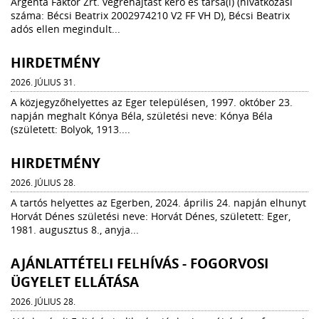
Argenta Faktor Zrt. végrehajtást kérő és társa(i) (hivatkozási
száma: Bécsi Beatrix 2002974210 V2 FF VH D), Bécsi Beatrix
adós ellen megindult...
HIRDETMÉNY
2026. JÚLIUS 31.
A közjegyzőhelyettes az Eger településen, 1997. október 23.
napján meghalt Kónya Béla, születési neve: Kónya Béla
(született: Bolyok, 1913....
HIRDETMÉNY
2026. JÚLIUS 28.
A tartós helyettes az Egerben, 2024. április 24. napján elhunyt
Horvát Dénes születési neve: Horvát Dénes, született: Eger,
1981. augusztus 8., anyja...
AJÁNLATTÉTELI FELHÍVÁS - FOGORVOSI
ÜGYELET ELLÁTÁSA
2026. JÚLIUS 28.