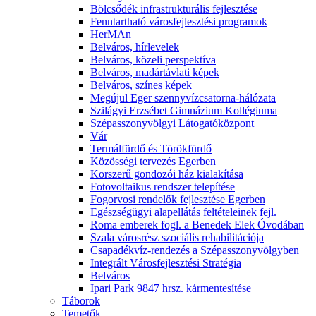
Bölcsődék infrastrukturális fejlesztése
Fenntartható városfejlesztési programok
HerMAn
Belváros, hírlevelek
Belváros, közeli perspektíva
Belváros, madártávlati képek
Belváros, színes képek
Megújul Eger szennyvízcsatorna-hálózata
Szilágyi Erzsébet Gimnázium Kollégiuma
Szépasszonyvölgyi Látogatóközpont
Vár
Termálfürdő és Törökfürdő
Közösségi tervezés Egerben
Korszerű gondozói ház kialakítása
Fotovoltaikus rendszer telepítése
Fogorvosi rendelők fejlesztése Egerben
Egészségügyi alapellátás feltételeinek fejl.
Roma emberek fogl. a Benedek Elek Óvodában
Szala városrész szociális rehabilitációja
Csapadékvíz-rendezés a Szépasszonyvölgyben
Integrált Városfejlesztési Stratégia
Belváros
Ipari Park 9847 hrsz. kármentesítése
Táborok
Temetők