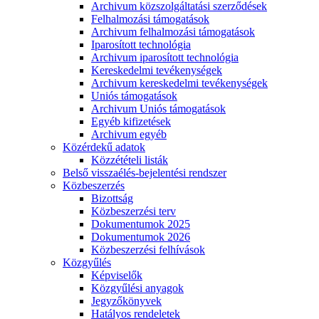
Archivum közszolgáltatási szerződések
Felhalmozási támogatások
Archivum felhalmozási támogatások
Iparosított technológia
Archivum iparosított technológia
Kereskedelmi tevékenységek
Archivum kereskedelmi tevékenységek
Uniós támogatások
Archivum Uniós támogatások
Egyéb kifizetések
Archivum egyéb
Közérdekű adatok
Közzétételi listák
Belső visszaélés-bejelentési rendszer
Közbeszerzés
Bizottság
Közbeszerzési terv
Dokumentumok 2025
Dokumentumok 2026
Közbeszerzési felhívások
Közgyűlés
Képviselők
Közgyűlési anyagok
Jegyzőkönyvek
Hatályos rendeletek