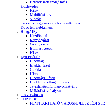
Ebrendészeti szolgáltatás
Közlekedés
Hírek
Mobilitási terv
Videók
Szociális és gyermekjóléti szolgáltatások
Dobó téri webkamera
HungAIRy
Kezdőoldal
Rajzpályázat
Gyertyaöntés
Bringás reggeli
Hírek
Egri Értéktár
Bizottság
Értéktár füzet
Galéria
Hírek
Bizottsági ülések
Értéktár bizottság döntései
Javaslattételi formanyomtatvány
Működési szabályzat
Testvérvárosok
TOP Plusz
FENNTARTHATÓ VÁROSFEJLESZTÉSI ST