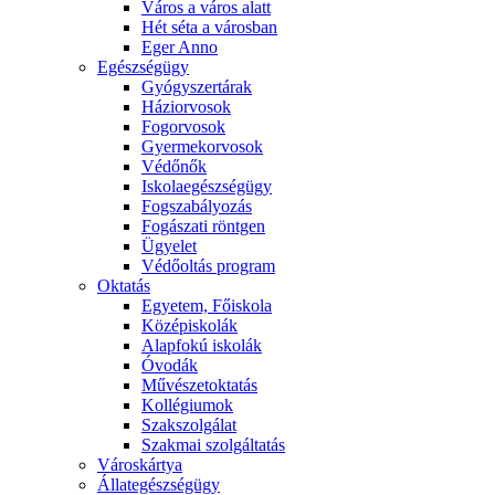
Város a város alatt
Hét séta a városban
Eger Anno
Egészségügy
Gyógyszertárak
Háziorvosok
Fogorvosok
Gyermekorvosok
Védőnők
Iskolaegészségügy
Fogszabályozás
Fogászati röntgen
Ügyelet
Védőoltás program
Oktatás
Egyetem, Főiskola
Középiskolák
Alapfokú iskolák
Óvodák
Művészetoktatás
Kollégiumok
Szakszolgálat
Szakmai szolgáltatás
Városkártya
Állategészségügy