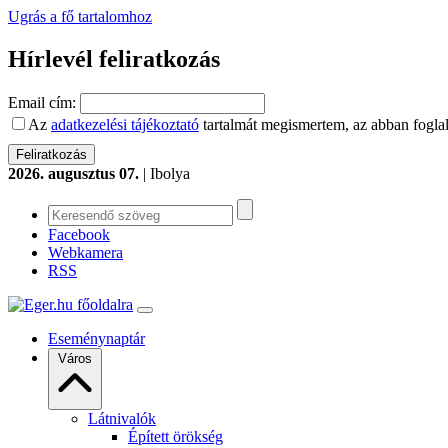
Ugrás a fő tartalomhoz
Hírlevél feliratkozás
Email cím:
Az
adatkezelési tájékoztató
tartalmát megismertem, az abban foglal
2026. augusztus 07.
| Ibolya
Facebook
Webkamera
RSS
Eseménynaptár
Város
Látnivalók
Épített örökség