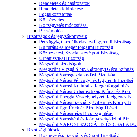
Rendeletek és határozatok
Rendeletek kihirdetése
Foglalkoztatottak
Költségvetés
Költségvetés módosításai
Beszámolók
Bizottságok és jegyzőkönyveik
Pénzügyi-, Gazdálkodási és Ügyrendi Bizottság
Kulturális és Idegenforgalmi Bizottság
Köznevelési, Szociális és Sport Bizottság
Urbanisztikai Bizottság
Megszűnt bizottságok
Mesgszűnt Vizsgáló biz. Gárdonyi Géza Színház
Megszűnt Városgazdálkodási Bizottság
Megszűnt Városi Pénzügyi és Ügyrendi Bizottsá
Megszűnt Városi Kulturális, Idegenforgalmi és
Megszűnt Városi Urbanisztikai, Klíma- és Körn
Megszűnt Energia Veszélyhelyzeti Ideiglenes B
Megszűnt Városi Szociális, Urban. és Körny. B
Megszűnt Egri Értéktár Bizottság Ülései
Megszűnt Városimázs Bizottság ülései
Megszűnt Városképi és Környezetvédelmi Biz.
Megszűnt VÁROSI SZOCIÁLIS ÉS CSALÁDÜ
Bizottsági ülések
Köznevelési, Szociális és Sport Bizottság