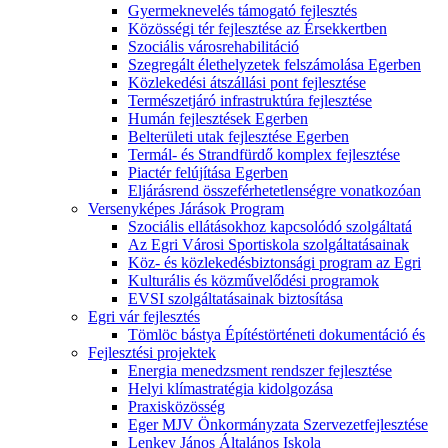
Gyermeknevelés támogató fejlesztés
Közösségi tér fejlesztése az Érsekkertben
Szociális városrehabilitáció
Szegregált élethelyzetek felszámolása Egerben
Közlekedési átszállási pont fejlesztése
Természetjáró infrastruktúra fejlesztése
Humán fejlesztések Egerben
Belterületi utak fejlesztése Egerben
Termál- és Strandfürdő komplex fejlesztése
Piactér felújítása Egerben
Eljárásrend összeférhetetlenségre vonatkozóan
Versenyképes Járások Program
Szociális ellátásokhoz kapcsolódó szolgáltatá
Az Egri Városi Sportiskola szolgáltatásainak
Köz- és közlekedésbiztonsági program az Egri
Kulturális és közművelődési programok
EVSI szolgáltatásainak biztosítása
Egri vár fejlesztés
Tömlöc bástya Építéstörténeti dokumentáció és
Fejlesztési projektek
Energia menedzsment rendszer fejlesztése
Helyi klímastratégia kidolgozása
Praxisközösség
Eger MJV Önkormányzata Szervezetfejlesztése
Lenkey János Általános Iskola