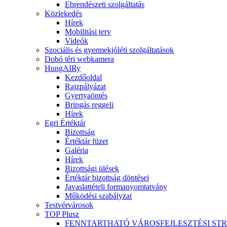
Ebrendészeti szolgáltatás
Közlekedés
Hírek
Mobilitási terv
Videók
Szociális és gyermekjóléti szolgáltatások
Dobó téri webkamera
HungAIRy
Kezdőoldal
Rajzpályázat
Gyertyaöntés
Bringás reggeli
Hírek
Egri Értéktár
Bizottság
Értéktár füzet
Galéria
Hírek
Bizottsági ülések
Értéktár bizottság döntései
Javaslattételi formanyomtatvány
Működési szabályzat
Testvérvárosok
TOP Plusz
FENNTARTHATÓ VÁROSFEJLESZTÉSI ST