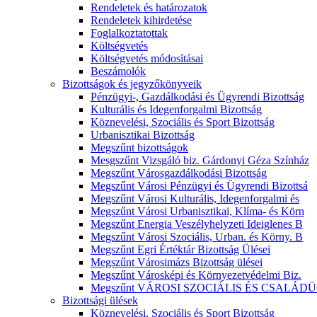
Rendeletek és határozatok
Rendeletek kihirdetése
Foglalkoztatottak
Költségvetés
Költségvetés módosításai
Beszámolók
Bizottságok és jegyzőkönyveik
Pénzügyi-, Gazdálkodási és Ügyrendi Bizottság
Kulturális és Idegenforgalmi Bizottság
Köznevelési, Szociális és Sport Bizottság
Urbanisztikai Bizottság
Megszűnt bizottságok
Mesgszűnt Vizsgáló biz. Gárdonyi Géza Színház
Megszűnt Városgazdálkodási Bizottság
Megszűnt Városi Pénzügyi és Ügyrendi Bizottsá
Megszűnt Városi Kulturális, Idegenforgalmi és
Megszűnt Városi Urbanisztikai, Klíma- és Körn
Megszűnt Energia Veszélyhelyzeti Ideiglenes B
Megszűnt Városi Szociális, Urban. és Körny. B
Megszűnt Egri Értéktár Bizottság Ülései
Megszűnt Városimázs Bizottság ülései
Megszűnt Városképi és Környezetvédelmi Biz.
Megszűnt VÁROSI SZOCIÁLIS ÉS CSALÁDÜ
Bizottsági ülések
Köznevelési, Szociális és Sport Bizottság