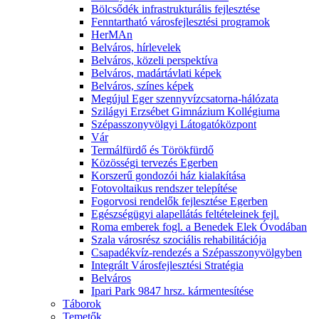
Bölcsődék infrastrukturális fejlesztése
Fenntartható városfejlesztési programok
HerMAn
Belváros, hírlevelek
Belváros, közeli perspektíva
Belváros, madártávlati képek
Belváros, színes képek
Megújul Eger szennyvízcsatorna-hálózata
Szilágyi Erzsébet Gimnázium Kollégiuma
Szépasszonyvölgyi Látogatóközpont
Vár
Termálfürdő és Törökfürdő
Közösségi tervezés Egerben
Korszerű gondozói ház kialakítása
Fotovoltaikus rendszer telepítése
Fogorvosi rendelők fejlesztése Egerben
Egészségügyi alapellátás feltételeinek fejl.
Roma emberek fogl. a Benedek Elek Óvodában
Szala városrész szociális rehabilitációja
Csapadékvíz-rendezés a Szépasszonyvölgyben
Integrált Városfejlesztési Stratégia
Belváros
Ipari Park 9847 hrsz. kármentesítése
Táborok
Temetők