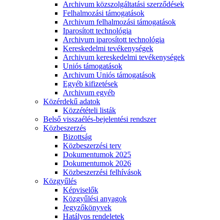
Archivum közszolgáltatási szerződések
Felhalmozási támogatások
Archivum felhalmozási támogatások
Iparosított technológia
Archivum iparosított technológia
Kereskedelmi tevékenységek
Archivum kereskedelmi tevékenységek
Uniós támogatások
Archivum Uniós támogatások
Egyéb kifizetések
Archivum egyéb
Közérdekű adatok
Közzétételi listák
Belső visszaélés-bejelentési rendszer
Közbeszerzés
Bizottság
Közbeszerzési terv
Dokumentumok 2025
Dokumentumok 2026
Közbeszerzési felhívások
Közgyűlés
Képviselők
Közgyűlési anyagok
Jegyzőkönyvek
Hatályos rendeletek