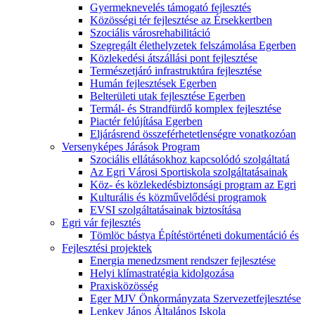
Gyermeknevelés támogató fejlesztés
Közösségi tér fejlesztése az Érsekkertben
Szociális városrehabilitáció
Szegregált élethelyzetek felszámolása Egerben
Közlekedési átszállási pont fejlesztése
Természetjáró infrastruktúra fejlesztése
Humán fejlesztések Egerben
Belterületi utak fejlesztése Egerben
Termál- és Strandfürdő komplex fejlesztése
Piactér felújítása Egerben
Eljárásrend összeférhetetlenségre vonatkozóan
Versenyképes Járások Program
Szociális ellátásokhoz kapcsolódó szolgáltatá
Az Egri Városi Sportiskola szolgáltatásainak
Köz- és közlekedésbiztonsági program az Egri
Kulturális és közművelődési programok
EVSI szolgáltatásainak biztosítása
Egri vár fejlesztés
Tömlöc bástya Építéstörténeti dokumentáció és
Fejlesztési projektek
Energia menedzsment rendszer fejlesztése
Helyi klímastratégia kidolgozása
Praxisközösség
Eger MJV Önkormányzata Szervezetfejlesztése
Lenkey János Általános Iskola