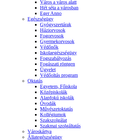
Város a város alatt
Hét séta a városban
Eger Anno
Egészségügy
Gyógyszertárak
Háziorvosok
Fogorvosok
Gyermekorvosok
Védőnők
Iskolaegészségügy
Fogszabályozás
Fogászati röntgen
Ügyelet
Védőoltás program
Oktatás
Egyetem, Főiskola
Középiskolák
Alapfokú iskolák
Óvodák
Művészetoktatás
Kollégiumok
Szakszolgálat
Szakmai szolgáltatás
Városkártya
Állategészségügy