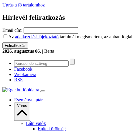
Ugrás a fő tartalomhoz
Hírlevél feliratkozás
Email cím:
Az
adatkezelési tájékoztató
tartalmát megismertem, az abban foglal
2026. augusztus 06.
| Berta
Facebook
Webkamera
RSS
Eseménynaptár
Város
Látnivalók
Épített örökség