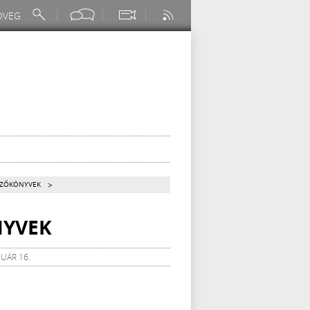
>
GYZŐKÖNYVEK
NYVEK
NUÁR 16.