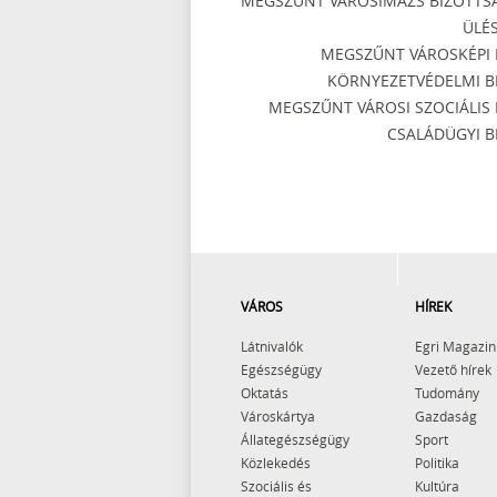
MEGSZŰNT VÁROSIMÁZS BIZOTTS
ÜLÉS
MEGSZŰNT VÁROSKÉPI 
KÖRNYEZETVÉDELMI BI
MEGSZŰNT VÁROSI SZOCIÁLIS 
CSALÁDÜGYI BI
VÁROS
HÍREK
Látnivalók
Egri Magazin
Egészségügy
Vezető hírek
Oktatás
Tudomány
Városkártya
Gazdaság
Állategészségügy
Sport
Közlekedés
Politika
Szociális és
Kultúra