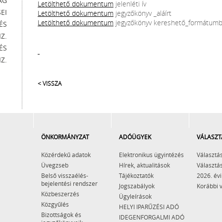
ÁG
Letölthető dokumentum
jelenléti ív
EI
Letölthető dokumentum
jegyzőkönyv _aláírt
Letölthető dokumentum
jegyzőkönyv kereshető_formátum
ÉS
Z.
ÉS
Z.
< VISSZA
ÖNKORMÁNYZAT
ADÓÜGYEK
VÁLASZT
Közérdekű adatok
Elektronikus ügyintézés
Választás
Üvegzseb
Hírek, aktualitások
Választás
Belső visszaélés-
Tájékoztatók
2026. évi
bejelentési rendszer
Jogszabályok
Korábbi 
Közbeszerzés
Ügyleírások
Közgyűlés
HELYI IPARŰZÉSI ADÓ
Bizottságok és
IDEGENFORGALMI ADÓ