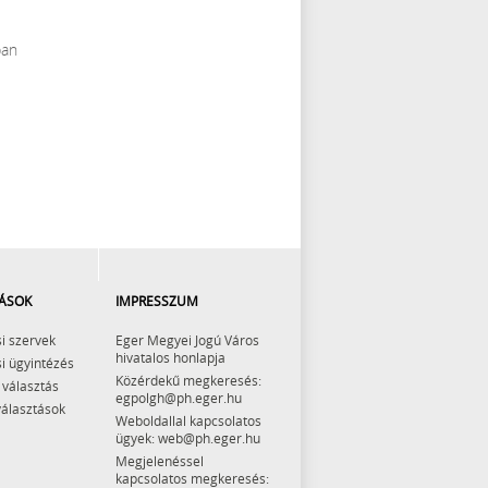
ban
ÁSOK
IMPRESSZUM
i szervek
Eger Megyei Jogú Város
hivatalos honlapja
i ügyintézés
Közérdekű megkeresés:
 választás
egpolgh@ph.eger.hu
választások
Weboldallal kapcsolatos
ügyek: web@ph.eger.hu
Megjelenéssel
kapcsolatos megkeresés: