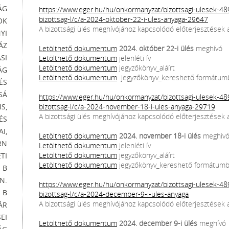
ÁG
https://www.eger.hu/hu/onkormanyzat/bizottsagi-ulesek-48
bizottsag-l/c/a-2024-oktober-22-i-ules-anyaga-29647
OK
A bizottsági ülés meghívójához kapcsolódó előterjesztések 
YI
ÁZ
Letölthető dokumentum
2024. október 22-i ülés
meghívó
SI
Letölthető dokumentum
jelenléti ív
Letölthető dokumentum
jegyzőkönyv_aláírt
ÁG
Letölthető dokumentum
jegyzőkönyv_kereshető formátum
ÉS
SÁ
https://www.eger.hu/hu/onkormanyzat/bizottsagi-ulesek-48
S,
bizottsag-l/c/a-2024-november-18-i-ules-anyaga-29719
A bizottsági ülés meghívójához kapcsolódó előterjesztések 
ÉS
I,
Letölthető dokumentum
2024. november 18-i ülés
meghiv
RN
Letölthető dokumentum
jelenléti ív
Letölthető dokumentum
jegyzőkönyv_aláírt
TI
Letölthető dokumentum
jegyzőkönyv_kereshető formátum
 B
N.
https://www.eger.hu/hu/onkormanyzat/bizottsagi-ulesek-48
 B
bizottsag-l/c/a-2024-december-9-i-ules-anyaga
A bizottsági ülés meghívójához kapcsolódó előterjesztések 
ÁR
EI
Letölthető dokumentum
2024. december 9-i ülés
meghívó