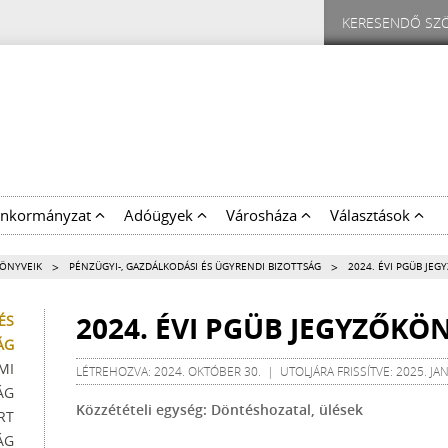
nkormányzat
Adóügyek
Városháza
Választások
>
>
KÖNYVEIK
PÉNZÜGYI-, GAZDÁLKODÁSI ÉS ÜGYRENDI BIZOTTSÁG
2024. ÉVI PGÜB JE
2024. ÉVI PGÜB JEGYZŐKÖ
ÉS
ÁG
MI
LÉTREHOZVA: 2024. OKTÓBER 30. | UTOLJÁRA FRISSÍTVE: 2025. JA
ÁG
Közzétételi egység: Döntéshozatal, ülések
RT
ÁG