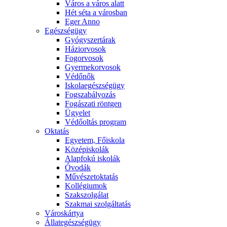
Város a város alatt
Hét séta a városban
Eger Anno
Egészségügy
Gyógyszertárak
Háziorvosok
Fogorvosok
Gyermekorvosok
Védőnők
Iskolaegészségügy
Fogszabályozás
Fogászati röntgen
Ügyelet
Védőoltás program
Oktatás
Egyetem, Főiskola
Középiskolák
Alapfokú iskolák
Óvodák
Művészetoktatás
Kollégiumok
Szakszolgálat
Szakmai szolgáltatás
Városkártya
Állategészségügy