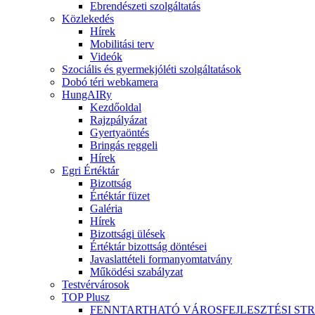
Ebrendészeti szolgáltatás
Közlekedés
Hírek
Mobilitási terv
Videók
Szociális és gyermekjóléti szolgáltatások
Dobó téri webkamera
HungAIRy
Kezdőoldal
Rajzpályázat
Gyertyaöntés
Bringás reggeli
Hírek
Egri Értéktár
Bizottság
Értéktár füzet
Galéria
Hírek
Bizottsági ülések
Értéktár bizottság döntései
Javaslattételi formanyomtatvány
Működési szabályzat
Testvérvárosok
TOP Plusz
FENNTARTHATÓ VÁROSFEJLESZTÉSI ST