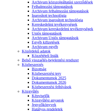
Archivum közszolgáltatási szerződések
Felhalmozási támogatások
Archivum felhalmozási támogatások
Iparosított technológia
Archivum iparosított technológia
Kereskedelmi tevékenységek
Archivum kereskedelmi tevékenységek
Uniós támogatások
Archivum Uniós támogatások
Egyéb kifizetések
Archivum egyéb
Közérdekű adatok
Közzétételi listák
Belső visszaélés-bejelentési rendszer
Közbeszerzés
Bizottság
Közbeszerzési terv
Dokumentumok 2025
Dokumentumok 2026
Közbeszerzési felhívások
Közgyűlés
Képviselők
Közgyűlési anyagok
Jegyzőkönyvek
Hatályos rendeletek