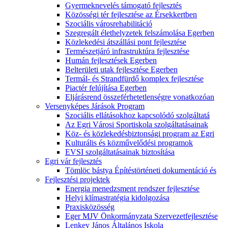
Gyermeknevelés támogató fejlesztés
Közösségi tér fejlesztése az Érsekkertben
Szociális városrehabilitáció
Szegregált élethelyzetek felszámolása Egerben
Közlekedési átszállási pont fejlesztése
Természetjáró infrastruktúra fejlesztése
Humán fejlesztések Egerben
Belterületi utak fejlesztése Egerben
Termál- és Strandfürdő komplex fejlesztése
Piactér felújítása Egerben
Eljárásrend összeférhetetlenségre vonatkozóan
Versenyképes Járások Program
Szociális ellátásokhoz kapcsolódó szolgáltatá
Az Egri Városi Sportiskola szolgáltatásainak
Köz- és közlekedésbiztonsági program az Egri
Kulturális és közművelődési programok
EVSI szolgáltatásainak biztosítása
Egri vár fejlesztés
Tömlöc bástya Építéstörténeti dokumentáció és
Fejlesztési projektek
Energia menedzsment rendszer fejlesztése
Helyi klímastratégia kidolgozása
Praxisközösség
Eger MJV Önkormányzata Szervezetfejlesztése
Lenkey János Általános Iskola