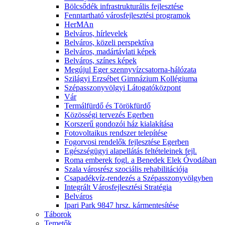
Bölcsődék infrastrukturális fejlesztése
Fenntartható városfejlesztési programok
HerMAn
Belváros, hírlevelek
Belváros, közeli perspektíva
Belváros, madártávlati képek
Belváros, színes képek
Megújul Eger szennyvízcsatorna-hálózata
Szilágyi Erzsébet Gimnázium Kollégiuma
Szépasszonyvölgyi Látogatóközpont
Vár
Termálfürdő és Törökfürdő
Közösségi tervezés Egerben
Korszerű gondozói ház kialakítása
Fotovoltaikus rendszer telepítése
Fogorvosi rendelők fejlesztése Egerben
Egészségügyi alapellátás feltételeinek fejl.
Roma emberek fogl. a Benedek Elek Óvodában
Szala városrész szociális rehabilitációja
Csapadékvíz-rendezés a Szépasszonyvölgyben
Integrált Városfejlesztési Stratégia
Belváros
Ipari Park 9847 hrsz. kármentesítése
Táborok
Temetők