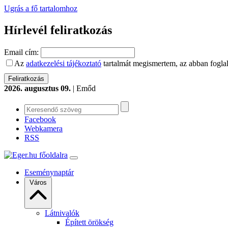
Ugrás a fő tartalomhoz
Hírlevél feliratkozás
Email cím:
Az
adatkezelési tájékoztató
tartalmát megismertem, az abban foglal
2026. augusztus 09.
| Emőd
Facebook
Webkamera
RSS
Eseménynaptár
Város
Látnivalók
Épített örökség