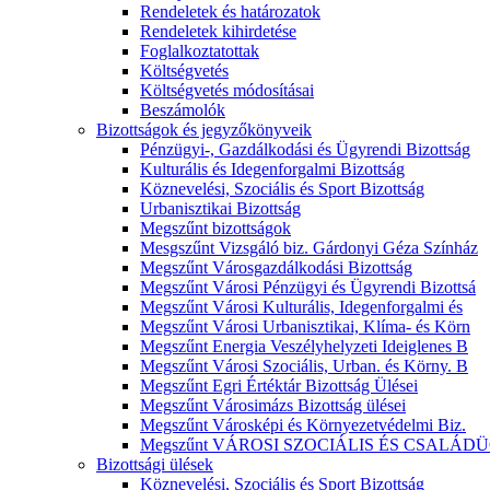
Rendeletek és határozatok
Rendeletek kihirdetése
Foglalkoztatottak
Költségvetés
Költségvetés módosításai
Beszámolók
Bizottságok és jegyzőkönyveik
Pénzügyi-, Gazdálkodási és Ügyrendi Bizottság
Kulturális és Idegenforgalmi Bizottság
Köznevelési, Szociális és Sport Bizottság
Urbanisztikai Bizottság
Megszűnt bizottságok
Mesgszűnt Vizsgáló biz. Gárdonyi Géza Színház
Megszűnt Városgazdálkodási Bizottság
Megszűnt Városi Pénzügyi és Ügyrendi Bizottsá
Megszűnt Városi Kulturális, Idegenforgalmi és
Megszűnt Városi Urbanisztikai, Klíma- és Körn
Megszűnt Energia Veszélyhelyzeti Ideiglenes B
Megszűnt Városi Szociális, Urban. és Körny. B
Megszűnt Egri Értéktár Bizottság Ülései
Megszűnt Városimázs Bizottság ülései
Megszűnt Városképi és Környezetvédelmi Biz.
Megszűnt VÁROSI SZOCIÁLIS ÉS CSALÁDÜ
Bizottsági ülések
Köznevelési, Szociális és Sport Bizottság