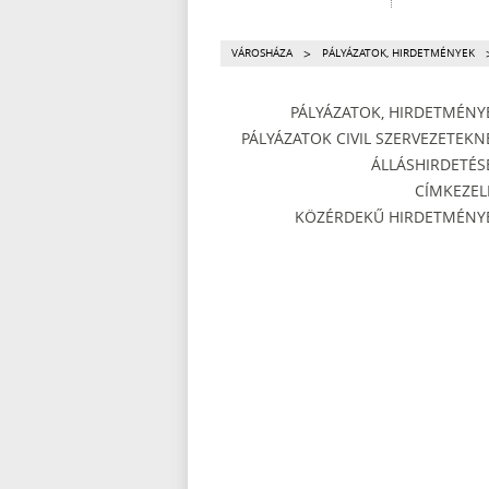
>
VÁROSHÁZA
PÁLYÁZATOK, HIRDETMÉNYEK
PÁLYÁZATOK, HIRDETMÉNY
PÁLYÁZATOK CIVIL SZERVEZETEKN
ÁLLÁSHIRDETÉS
CÍMKEZEL
KÖZÉRDEKŰ HIRDETMÉNY