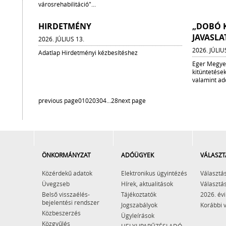
városrehabilitáció"...
HIRDETMÉNY
„DOBÓ K
JAVASLA
2026. JÚLIUS 13.
2026. JÚLIU
Adatlap Hirdetményi kézbesítéshez
Eger Megyei
kitüntetések
valamint ad
previous page
01
02
03
04
…
28
next page
ÖNKORMÁNYZAT
ADÓÜGYEK
VÁLASZT
Közérdekű adatok
Elektronikus ügyintézés
Választás
Üvegzseb
Hírek, aktualitások
Választás
Belső visszaélés-
Tájékoztatók
2026. évi
bejelentési rendszer
Jogszabályok
Korábbi 
Közbeszerzés
Ügyleírások
Közgyűlés