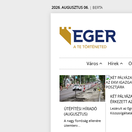
2026. AUGUSZTUS 06.
| BERTA
Város
Hírek
Ö
KÉT PÁLYÁZ
ÉRKEZETT AZ 
ÚTÉPÍTÉSI HÍRADÓ
Lezárult az Egr
Közszolgáltatá
(AUGUSZTUS)
A nagy forróság ellenére
ütemterv...