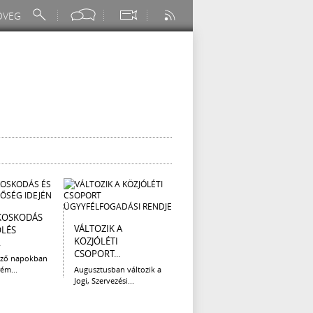
KOSKODÁS
I. FOKÚ
ÚTÉP
VÁLTOZIK A
ÖLÉS
VÍZKORLÁTOZÁS
(AUG
KÖZJÓLÉTI
.
EGER...
Az el
CSOPORT...
legna
ező napokban
Eger Megyei Jogú Város
ém...
Augusztusban változik a
Polgármestere, a...
Jogi, Szervezési...