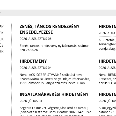
>
ZENÉS, TÁNCOS RENDEZVÉNY
HIRDET
EK
ENGEDÉLYEZÉSE
EK
2026. AUGU
EK
2026. AUGUSZTUS 06.
A Büntetőelj
Törvény(tov
ÉS
Zenés, táncos rendezvény nyilvántartási száma:
pontja alap
SzR-76/2026.
EK
HIRDETMÉNY
HIRDET
2026. AUGUSZTUS 04.
2026. AUGU
Néhai ÁCS JÓZSEF ISTVÁNNÉ születési neve:
Néhai BERTA
Szántó Mária, születési helye, ideje: Pétervására,
Erzsébet, sz
1951. október 25., anyja születési neve: Fülöp...
április 13., 
INGATLANÁRVERÉSI HIRDETMÉNY
HIRDET
2026. JÚLIUS 31.
2026. JÚLIU
Argenta Faktor Zrt. végrehajtást kérő és társa(i)
A közjegyző
(hivatkozási száma: Bécsi Beatrix 2002974210 V2
október 23.