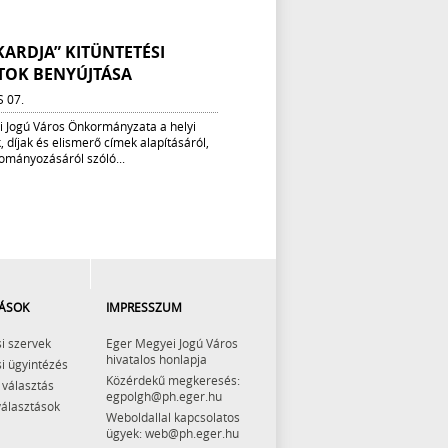
ARDJA” KITÜNTETÉSI
TOK BENYÚJTÁSA
S 07.
 Jogú Város Önkormányzata a helyi
, díjak és elismerő címek alapításáról,
ományozásáról szóló...
ÁSOK
IMPRESSZUM
i szervek
Eger Megyei Jogú Város
hivatalos honlapja
i ügyintézés
Közérdekű megkeresés:
 választás
egpolgh@ph.eger.hu
választások
Weboldallal kapcsolatos
ügyek: web@ph.eger.hu