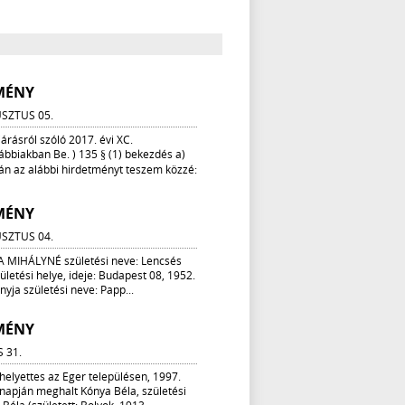
MÉNY
SZTUS 05.
árásról szóló 2017. évi XC.
ábbiakban Be. ) 135 § (1) bekezdés a)
ján az alábbi hirdetményt teszem közzé:
MÉNY
SZTUS 04.
 MIHÁLYNÉ születési neve: Lencsés
ületési helye, ideje: Budapest 08, 1952.
anyja születési neve: Papp...
MÉNY
S 31.
helyettes az Eger településen, 1997.
 napján meghalt Kónya Béla, születési