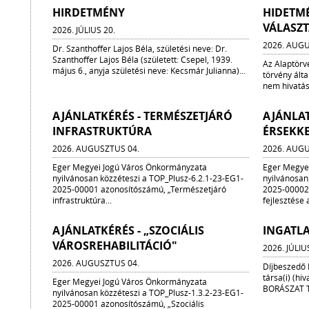
HIRDETMÉNY
HIDETM
VÁLASZ
2026. JÚLIUS 20.
2026. AUGU
Dr. Szanthoffer Lajos Béla, születési neve: Dr.
Szanthoffer Lajos Béla (született: Csepel, 1939.
Az Alaptörv
május 6., anyja születési neve: Kecsmár Julianna)...
törvény ált
nem hivatáso
AJÁNLATKÉRÉS - TERMÉSZETJÁRÓ
AJÁNLAT
INFRASTRUKTÚRA
ÉRSEKK
2026. AUGUSZTUS 04.
2026. AUGU
Eger Megyei Jogú Város Önkormányzata
Eger Megye
nyilvánosan közzéteszi a TOP_Plusz-6.2.1-23-EG1-
nyilvánosan
2025-00001 azonosítószámú, „Természetjáró
2025-00002 
infrastruktúra...
fejlesztése a
AJÁNLATKÉRÉS - „SZOCIÁLIS
INGATL
VÁROSREHABILITÁCIÓ"
2026. JÚLIU
2026. AUGUSZTUS 04.
Díjbeszedő 
társa(i) (h
Eger Megyei Jogú Város Önkormányzata
BORÁSZAT Te
nyilvánosan közzéteszi a TOP_Plusz-1.3.2-23-EG1-
2025-00001 azonosítószámú, „Szociális