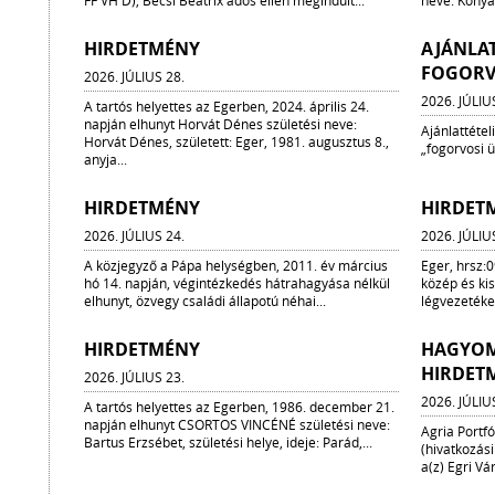
FF VH D), Bécsi Beatrix adós ellen megindult...
neve: Kónya 
HIRDETMÉNY
AJÁNLAT
FOGORV
2026. JÚLIUS 28.
2026. JÚLIU
A tartós helyettes az Egerben, 2024. április 24.
napján elhunyt Horvát Dénes születési neve:
Ajánlattétel
Horvát Dénes, született: Eger, 1981. augusztus 8.,
„fogorvosi ü
anyja...
HIRDETMÉNY
HIRDET
2026. JÚLIUS 24.
2026. JÚLIU
A közjegyző a Pápa helységben, 2011. év március
Eger, hrsz:0
hó 14. napján, végintézkedés hátrahagyása nélkül
közép és kis
elhunyt, özvegy családi állapotú néhai...
légvezetéke
HIRDETMÉNY
HAGYOM
HIRDET
2026. JÚLIUS 23.
2026. JÚLIU
A tartós helyettes az Egerben, 1986. december 21.
napján elhunyt CSORTOS VINCÉNÉ születési neve:
Agria Portfó
Bartus Erzsébet, születési helye, ideje: Parád,...
(hivatkozási
a(z) Egri Vá