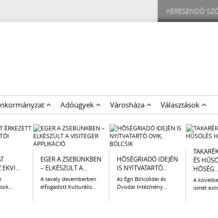
nkormányzat
Adóügyek
Városháza
Választások
TAKARÉ
AT
EGER A ZSEBÜNKBEN
HŐSÉGRIADÓ IDEJÉN
ÉS HŰS
EKVI...
– ELKÉSZÜLT A...
IS NYITVATARTÓ...
HŐSÉG..
i
A tavaly decemberben
Az Egri Bölcsődei és
A követk
sok...
elfogadott Kulturális...
Óvodai Intézmény...
ismét extr