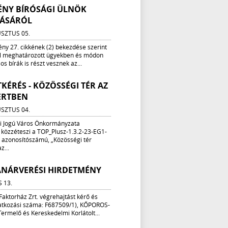
ÉNY BÍRÓSÁGI ÜLNÖK
TÁSÁRÓL
SZTUS 05.
ény 27. cikkének (2) bekezdése szerint
al meghatározott ügyekben és módon
s bírák is részt vesznek az...
KÉRÉS - KÖZÖSSÉGI TÉR AZ
ERTBEN
SZTUS 04.
i Jogú Város Önkormányzata
 közzéteszi a TOP_Plusz-1.3.2-23-EG1-
azonosítószámú, „Közösségi tér
z...
ANÁRVERÉSI HIRDETMÉNY
S 13.
Faktorház Zrt. végrehajtást kérő és
ivatkozási száma: F687509/1), KŐPOROS-
rmelő és Kereskedelmi Korlátolt...