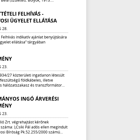
Béla (született: Bolyok, 1913....
TÉTELI FELHÍVÁS -
OSI ÜGYELET ELLÁTÁSA
S 28.
i Felhívás indikatív ajánlat benyújtására
gyelet ellátása” tárgyában
MÉNY
S 23.
934/27 közterületi ingatlanon létesült
feszültségű földkábeles, illetve
s hálózatszakasz és transzformátor...
ÁNYOS INGÓ ÁRVERÉSI
MÉNY
S 23.
lió Zrt. végrehajtást kérőnek
 száma: ),Csiki Pál adós ellen megindult
rosi Bíróság Pk.52.255/2000 számú...