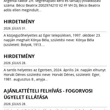
Argenta Faktor Zrt. végrehajtást kérő és társa(i) (hivatkozási
száma: Bécsi Beatrix 2002974210 V2 FF VH D), Bécsi Beatrix
adós ellen megindult...
HIRDETMÉNY
2026. JÚLIUS 31.
A közjegyzőhelyettes az Eger településen, 1997. október 23.
napján meghalt Kónya Béla, születési neve: Kónya Béla
(született: Bolyok, 1913....
HIRDETMÉNY
2026. JÚLIUS 28.
A tartós helyettes az Egerben, 2024. április 24. napján elhunyt
Horvát Dénes születési neve: Horvát Dénes, született: Eger,
1981. augusztus 8., anyja...
AJÁNLATTÉTELI FELHÍVÁS - FOGORVOSI
ÜGYELET ELLÁTÁSA
2026. JÚLIUS 28.