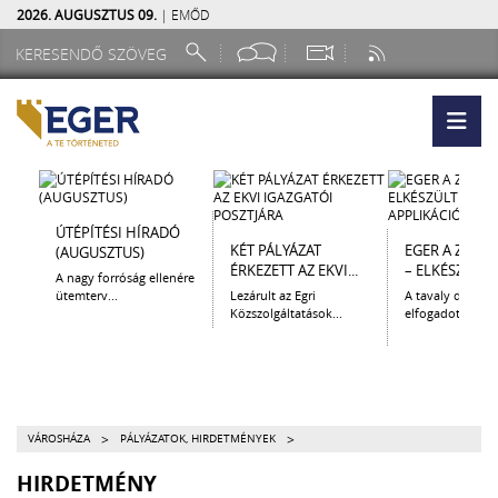
2026. AUGUSZTUS 09.
| EMŐD
ÚTÉPÍTÉSI HÍRADÓ
KÉT PÁLYÁZAT
EGER A ZSEB
(AUGUSZTUS)
ÉRKEZETT AZ EKVI...
– ELKÉSZÜLT A.
A nagy forróság ellenére
ütemterv...
Lezárult az Egri
A tavaly decem
Közszolgáltatások...
elfogadott Kultur
>
>
VÁROSHÁZA
PÁLYÁZATOK, HIRDETMÉNYEK
HIRDETMÉNY