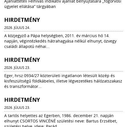
Ajánlattételi Felhívás indikatív ajánlat benyújtására „fogorvosi
ügyelet ellátása” tárgyában
HIRDETMÉNY
2026. JÚLIUS 24.
A közjegyző a Pápa helységben, 2011. év március hó 14.
napján, végintézkedés hátrahagyása nélkül elhunyt, özvegy
családi állapotú néhai...
HIRDETMÉNY
2026. JÚLIUS 23.
Eger, hrsz:0934/27 közterületi ingatlanon létesült közép és
kisfeszültségű földkábeles, illetve légvezetékes hálózatszakasz
és transzformátor...
HIRDETMÉNY
2026. JÚLIUS 23.
A tartós helyettes az Egerben, 1986. december 21. napján
elhunyt CSORTOS VINCÉNÉ születési neve: Bartus Erzsébet,
születési helye, ideje: Parád,...