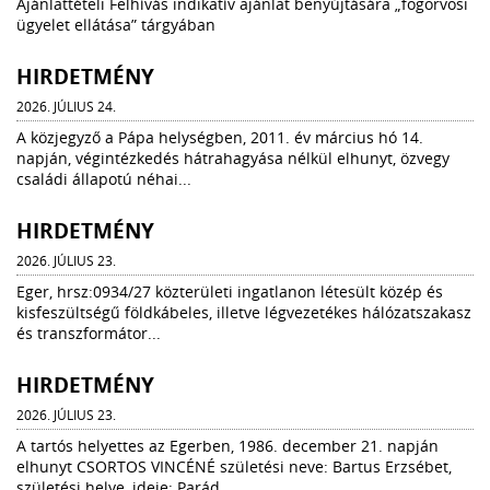
Ajánlattételi Felhívás indikatív ajánlat benyújtására „fogorvosi
ügyelet ellátása” tárgyában
HIRDETMÉNY
2026. JÚLIUS 24.
A közjegyző a Pápa helységben, 2011. év március hó 14.
napján, végintézkedés hátrahagyása nélkül elhunyt, özvegy
családi állapotú néhai...
HIRDETMÉNY
2026. JÚLIUS 23.
Eger, hrsz:0934/27 közterületi ingatlanon létesült közép és
kisfeszültségű földkábeles, illetve légvezetékes hálózatszakasz
és transzformátor...
HIRDETMÉNY
2026. JÚLIUS 23.
A tartós helyettes az Egerben, 1986. december 21. napján
elhunyt CSORTOS VINCÉNÉ születési neve: Bartus Erzsébet,
születési helye, ideje: Parád,...