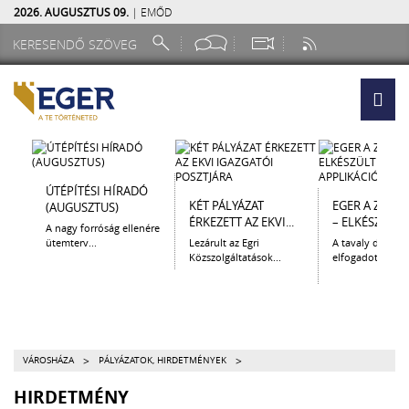
2026. AUGUSZTUS 09.
| EMŐD
ÚTÉPÍTÉSI HÍRADÓ
KÉT PÁLYÁZAT
EGER A ZSEB
(AUGUSZTUS)
ÉRKEZETT AZ EKVI...
– ELKÉSZÜLT A.
A nagy forróság ellenére
ütemterv...
Lezárult az Egri
A tavaly decem
Közszolgáltatások...
elfogadott Kultur
>
>
VÁROSHÁZA
PÁLYÁZATOK, HIRDETMÉNYEK
HIRDETMÉNY