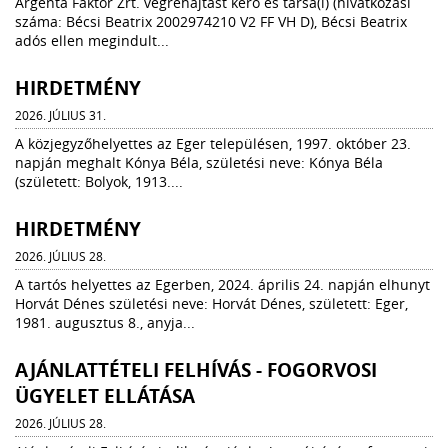
Argenta Faktor Zrt. végrehajtást kérő és társa(i) (hivatkozási
száma: Bécsi Beatrix 2002974210 V2 FF VH D), Bécsi Beatrix
adós ellen megindult...
HIRDETMÉNY
2026. JÚLIUS 31.
A közjegyzőhelyettes az Eger településen, 1997. október 23.
napján meghalt Kónya Béla, születési neve: Kónya Béla
(született: Bolyok, 1913....
HIRDETMÉNY
2026. JÚLIUS 28.
A tartós helyettes az Egerben, 2024. április 24. napján elhunyt
Horvát Dénes születési neve: Horvát Dénes, született: Eger,
1981. augusztus 8., anyja...
AJÁNLATTÉTELI FELHÍVÁS - FOGORVOSI
ÜGYELET ELLÁTÁSA
2026. JÚLIUS 28.