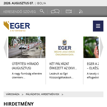
2026. AUGUSZTUS 07.
| IBOLYA
ÚTÉPÍTÉSI HÍRADÓ
KÉT PÁLYÁZAT
EGER A ZSEB
(AUGUSZTUS)
ÉRKEZETT AZ EKVI...
– ELKÉSZÜLT A.
A nagy forróság ellenére
Lezárult az Egri
A tavaly decem
ütemterv...
Közszolgáltatások...
elfogadott Kultur
>
>
VÁROSHÁZA
PÁLYÁZATOK, HIRDETMÉNYEK
HIRDETMÉNY