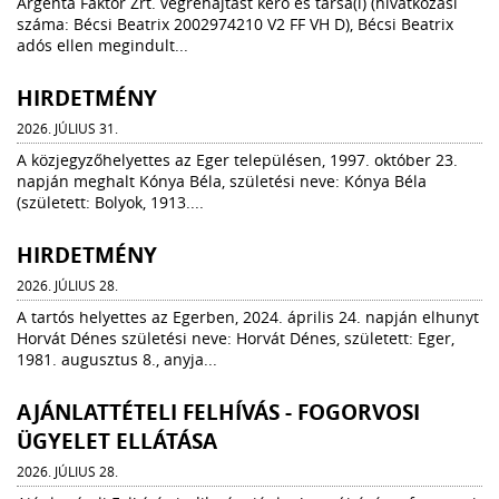
Argenta Faktor Zrt. végrehajtást kérő és társa(i) (hivatkozási
száma: Bécsi Beatrix 2002974210 V2 FF VH D), Bécsi Beatrix
adós ellen megindult...
HIRDETMÉNY
2026. JÚLIUS 31.
A közjegyzőhelyettes az Eger településen, 1997. október 23.
napján meghalt Kónya Béla, születési neve: Kónya Béla
(született: Bolyok, 1913....
HIRDETMÉNY
2026. JÚLIUS 28.
A tartós helyettes az Egerben, 2024. április 24. napján elhunyt
Horvát Dénes születési neve: Horvát Dénes, született: Eger,
1981. augusztus 8., anyja...
AJÁNLATTÉTELI FELHÍVÁS - FOGORVOSI
ÜGYELET ELLÁTÁSA
2026. JÚLIUS 28.