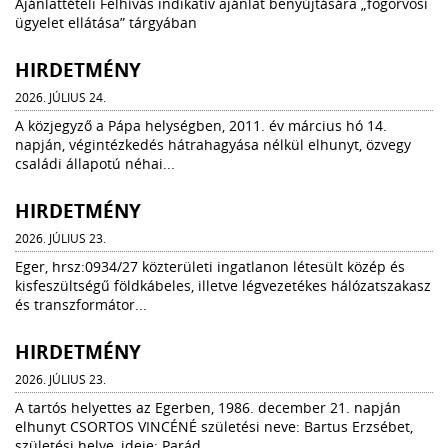
Ajánlattételi Felhívás indikatív ajánlat benyújtására „fogorvosi
ügyelet ellátása” tárgyában
HIRDETMÉNY
2026. JÚLIUS 24.
A közjegyző a Pápa helységben, 2011. év március hó 14.
napján, végintézkedés hátrahagyása nélkül elhunyt, özvegy
családi állapotú néhai...
HIRDETMÉNY
2026. JÚLIUS 23.
Eger, hrsz:0934/27 közterületi ingatlanon létesült közép és
kisfeszültségű földkábeles, illetve légvezetékes hálózatszakasz
és transzformátor...
HIRDETMÉNY
2026. JÚLIUS 23.
A tartós helyettes az Egerben, 1986. december 21. napján
elhunyt CSORTOS VINCÉNÉ születési neve: Bartus Erzsébet,
születési helye, ideje: Parád,...