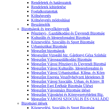
Rendeletek és határozatok
Rendeletek kihirdetése
Foglalkoztatottak
Költségvetés
Költségvetés módosításai
Beszámolók
Bizottságok és jegyzőkönyveik
Pénzügyi-, Gazdálkodási és Ügyrendi Bizottság
Kulturális és Idegenforgalmi Bizottság
Köznevelési, Szociális és Sport Bizottság
Urbanisztikai Bizottság
Megszűnt bizottságok
Mesgszűnt Vizsgáló biz. Gárdonyi Géza Színház
Megszűnt Városgazdálkodási Bizottság
Megszűnt Városi Pénzügyi és Ügyrendi Bizottsá
Megszűnt Városi Kulturális, Idegenforgalmi és
Megszűnt Városi Urbanisztikai, Klíma- és Körn
Megszűnt Energia Veszélyhelyzeti Ideiglenes B
Megszűnt Városi Szociális, Urban. és Körny. B
Megszűnt Egri Értéktár Bizottság Ülései
Megszűnt Városimázs Bizottság ülései
Megszűnt Városképi és Környezetvédelmi Biz.
Megszűnt VÁROSI SZOCIÁLIS ÉS CSALÁDÜ
Bizottsági ülések
Köznevelési, Szociális és Sport Bizottság