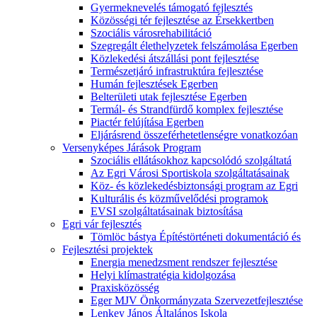
Gyermeknevelés támogató fejlesztés
Közösségi tér fejlesztése az Érsekkertben
Szociális városrehabilitáció
Szegregált élethelyzetek felszámolása Egerben
Közlekedési átszállási pont fejlesztése
Természetjáró infrastruktúra fejlesztése
Humán fejlesztések Egerben
Belterületi utak fejlesztése Egerben
Termál- és Strandfürdő komplex fejlesztése
Piactér felújítása Egerben
Eljárásrend összeférhetetlenségre vonatkozóan
Versenyképes Járások Program
Szociális ellátásokhoz kapcsolódó szolgáltatá
Az Egri Városi Sportiskola szolgáltatásainak
Köz- és közlekedésbiztonsági program az Egri
Kulturális és közművelődési programok
EVSI szolgáltatásainak biztosítása
Egri vár fejlesztés
Tömlöc bástya Építéstörténeti dokumentáció és
Fejlesztési projektek
Energia menedzsment rendszer fejlesztése
Helyi klímastratégia kidolgozása
Praxisközösség
Eger MJV Önkormányzata Szervezetfejlesztése
Lenkey János Általános Iskola