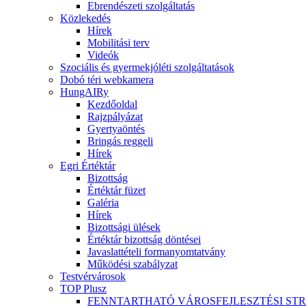
Ebrendészeti szolgáltatás
Közlekedés
Hírek
Mobilitási terv
Videók
Szociális és gyermekjóléti szolgáltatások
Dobó téri webkamera
HungAIRy
Kezdőoldal
Rajzpályázat
Gyertyaöntés
Bringás reggeli
Hírek
Egri Értéktár
Bizottság
Értéktár füzet
Galéria
Hírek
Bizottsági ülések
Értéktár bizottság döntései
Javaslattételi formanyomtatvány
Működési szabályzat
Testvérvárosok
TOP Plusz
FENNTARTHATÓ VÁROSFEJLESZTÉSI ST