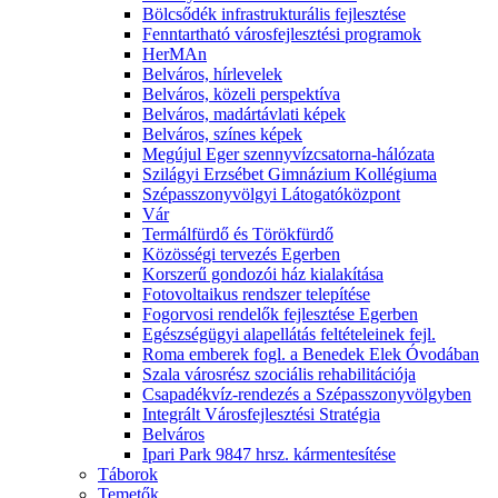
Bölcsődék infrastrukturális fejlesztése
Fenntartható városfejlesztési programok
HerMAn
Belváros, hírlevelek
Belváros, közeli perspektíva
Belváros, madártávlati képek
Belváros, színes képek
Megújul Eger szennyvízcsatorna-hálózata
Szilágyi Erzsébet Gimnázium Kollégiuma
Szépasszonyvölgyi Látogatóközpont
Vár
Termálfürdő és Törökfürdő
Közösségi tervezés Egerben
Korszerű gondozói ház kialakítása
Fotovoltaikus rendszer telepítése
Fogorvosi rendelők fejlesztése Egerben
Egészségügyi alapellátás feltételeinek fejl.
Roma emberek fogl. a Benedek Elek Óvodában
Szala városrész szociális rehabilitációja
Csapadékvíz-rendezés a Szépasszonyvölgyben
Integrált Városfejlesztési Stratégia
Belváros
Ipari Park 9847 hrsz. kármentesítése
Táborok
Temetők