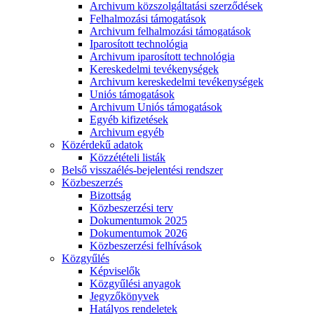
Archivum közszolgáltatási szerződések
Felhalmozási támogatások
Archivum felhalmozási támogatások
Iparosított technológia
Archivum iparosított technológia
Kereskedelmi tevékenységek
Archivum kereskedelmi tevékenységek
Uniós támogatások
Archivum Uniós támogatások
Egyéb kifizetések
Archivum egyéb
Közérdekű adatok
Közzétételi listák
Belső visszaélés-bejelentési rendszer
Közbeszerzés
Bizottság
Közbeszerzési terv
Dokumentumok 2025
Dokumentumok 2026
Közbeszerzési felhívások
Közgyűlés
Képviselők
Közgyűlési anyagok
Jegyzőkönyvek
Hatályos rendeletek