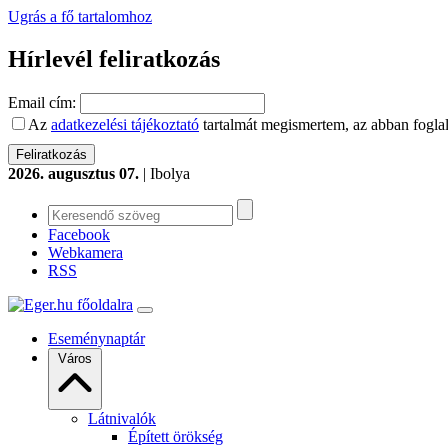
Ugrás a fő tartalomhoz
Hírlevél feliratkozás
Email cím:
Az
adatkezelési tájékoztató
tartalmát megismertem, az abban foglal
2026. augusztus 07.
| Ibolya
Facebook
Webkamera
RSS
Eseménynaptár
Város
Látnivalók
Épített örökség