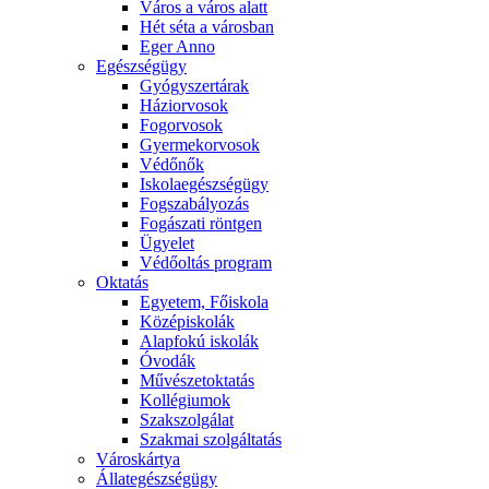
Város a város alatt
Hét séta a városban
Eger Anno
Egészségügy
Gyógyszertárak
Háziorvosok
Fogorvosok
Gyermekorvosok
Védőnők
Iskolaegészségügy
Fogszabályozás
Fogászati röntgen
Ügyelet
Védőoltás program
Oktatás
Egyetem, Főiskola
Középiskolák
Alapfokú iskolák
Óvodák
Művészetoktatás
Kollégiumok
Szakszolgálat
Szakmai szolgáltatás
Városkártya
Állategészségügy