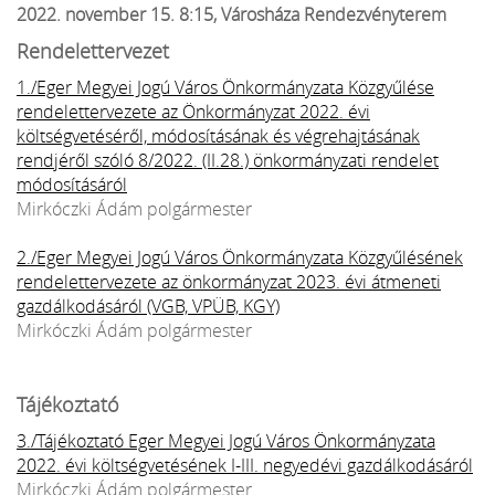
2022. november 15. 8:15, Városháza Rendezvényterem
Rendelettervezet
1./Eger Megyei Jogú Város Önkormányzata Közgyűlése
rendelettervezete az Önkormányzat 2022. évi
költségvetéséről, módosításának és végrehajtásának
rendjéről szóló 8/2022. (II.28.) önkormányzati rendelet
módosításáról
Mirkóczki Ádám polgármester
2./Eger Megyei Jogú Város Önkormányzata Közgyűlésének
rendelettervezete az önkormányzat 2023. évi átmeneti
gazdálkodásáról (VGB, VPÜB, KGY)
Mirkóczki Ádám polgármester
Tájékoztató
3./Tájékoztató Eger Megyei Jogú Város Önkormányzata
2022. évi költségvetésének I-III. negyedévi gazdálkodásáról
Mirkóczki Ádám polgármester