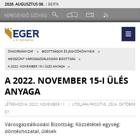
2026. AUGUSZTUS 06.
| BERTA
>
>
ÖNKORMÁNYZAT
BIZOTTSÁGOK ÉS JEGYZŐKÖNYVEIK
>
MEGSZŰNT VÁROSGAZDÁLKODÁSI BIZOTTSÁG
>
A 2022. NOVEMBER 15-I ÜLÉS ANYAGA
A 2022. NOVEMBER 15-I ÜLÉS
ANYAGA
LÉTREHOZVA: 2022. NOVEMBER 11. | UTOLJÁRA FRISSÍTVE: 2024. OKTÓBER
07.
Városgazdálkodási Bizottság; Közzétételi egység:
döntéshozatal, ülések