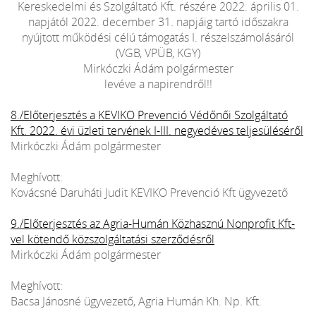
Kereskedelmi és Szolgáltató Kft. részére 2022. április 01.
napjától 2022. december 31. napjáig tartó időszakra
nyújtott működési célú támogatás I. részelszámolásáról
(VGB, VPÜB, KGY)
Mirkóczki Ádám polgármester
levéve a napirendről!!
8./Előterjesztés a KEVIKO Prevenció Védőnői Szolgáltató
Kft. 2022. évi üzleti tervének I-III. negyedéves teljesüléséről
Mirkóczki Ádám polgármester
Meghívott:
Kovácsné Daruháti Judit KEVIKO Prevenció Kft ügyvezető
9./Előterjesztés az Agria-Humán Közhasznú Nonprofit Kft-
vel kötendő közszolgáltatási szerződésről
Mirkóczki Ádám polgármester
Meghívott:
Bacsa Jánosné ügyvezető, Agria Humán Kh. Np. Kft.