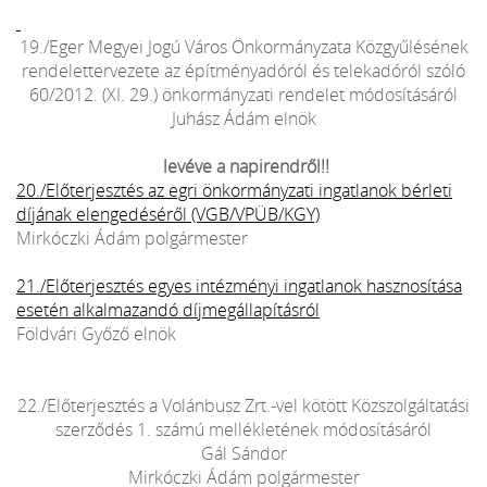
19./Eger Megyei Jogú Város Önkormányzata Közgyűlésének
rendelettervezete az építményadóról és telekadóról szóló
60/2012. (XI. 29.) önkormányzati rendelet módosításáról
Juhász Ádám elnök
levéve a napirendről!!
20./Előterjesztés az egri önkormányzati ingatlanok bérleti
díjának elengedéséről (VGB/VPÜB/KGY)
Mirkóczki Ádám polgármester
21./Előterjesztés egyes intézményi ingatlanok hasznosítása
esetén alkalmazandó díjmegállapításról
Földvári Győző elnök
22./Előterjesztés a Volánbusz Zrt.-vel kötött Közszolgáltatási
szerződés 1. számú mellékletének módosításáról
Gál Sándor
Mirkóczki Ádám polgármester