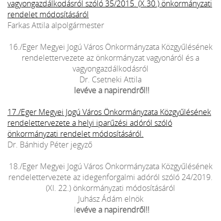
vagyongazdálkodásról szóló 35/2015. (X.30.) önkormányzati
rendelet módosításáról
Farkas Attila alpolgármester
16./Eger Megyei Jogú Város Önkormányzata Közgyűlésének
rendelettervezete az önkormányzat vagyonáról és a
vagyongazdálkodásról
Dr. Csetneki Attila
levéve a napirendről!!
17./Eger Megyei Jogú Város Önkormányzata Közgyűlésének
rendelettervezete a helyi iparűzési adóról szóló
önkormányzati rendelet módosításáról.
Dr. Bánhidy Péter jegyző
18./Eger Megyei Jogú Város Önkormányzata Közgyűlésének
rendelettervezete az idegenforgalmi adóról szóló 24/2019.
(XI. 22.) önkormányzati módosításáról
Juhász Ádám elnök
l
evéve a napirendről!!