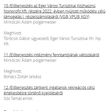
10./Előterjesztés az Eger Városi Turisztikai Közhasznú
Nonprofit Kft. részére 2022. évben nyújtott működési célú
támogatás I. részelszámolásáról (VGB, VPÜB, KGY)
Mirkóczki Ádám polgármester
Meghívott:
Törőcsik Gábor ügyvezető, Eger Városi Turisztikai Kh. Np.
Kft.
11./Előterjesztés intézmény fenntartójának változásáról
Mirkóczki Ádám polgármester
Meghívott:
Bohács Zoltán lelkész
12./Előterjesztés zártkerti ingatlanok rekreációs célú
értékesítésre történő kijelöléséről
Sós Tamás elnök