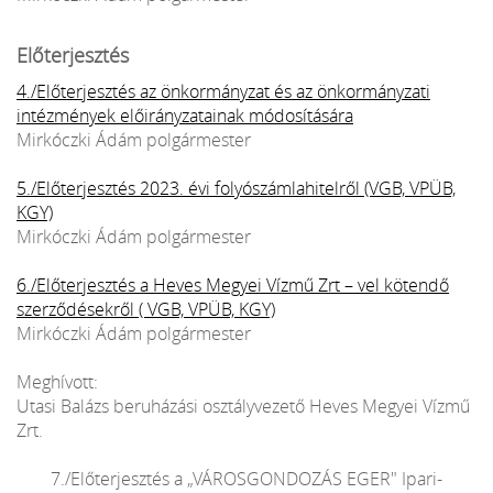
Előterjesztés
4./Előterjesztés az önkormányzat és az önkormányzati
intézmények előirányzatainak módosítására
Mirkóczki Ádám polgármester
5./Előterjesztés 2023. évi folyószámlahitelről (VGB, VPÜB,
KGY)
Mirkóczki Ádám polgármester
6./Előterjesztés a Heves Megyei Vízmű Zrt – vel kötendő
szerződésekről ( VGB, VPÜB, KGY)
Mirkóczki Ádám polgármester
Meghívott:
Utasi Balázs beruházási osztályvezető Heves Megyei Vízmű
Zrt.
7./Előterjesztés a „VÁROSGONDOZÁS EGER" Ipari-