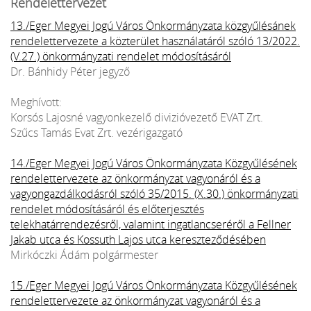
Rendelettervezet
13./Eger Megyei Jogú Város Önkormányzata közgyűlésánek
rendelettervezete a közterület használatáról szóló 13/2022.
(V.27.) önkormányzati rendelet módosításáról
Dr. Bánhidy Péter jegyző
Meghívott:
Korsós Lajosné vagyonkezelő divizióvezető EVAT Zrt.
Szűcs Tamás Evat Zrt. vezérigazgató
14./Eger Megyei Jogú Város Önkormányzata Közgyűlésének
rendelettervezete az önkormányzat vagyonáról és a
vagyongazdálkodásról szóló 35/2015. (X.30.) önkormányzati
rendelet módosításáról és előterjesztés
telekhatárrendezésről, valamint ingatlancseréről a Fellner
Jakab utca és Kossuth Lajos utca kereszteződésében
Mirkóczki Ádám polgármester
15./Eger Megyei Jogú Város Önkormányzata Közgyűlésének
rendelettervezete az önkormányzat vagyonáról és a