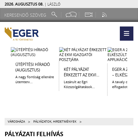
2026. AUGUSZTUS 08.
| LÁSZLÓ
ÚTÉPÍTÉSI HÍRADÓ
KÉT PÁLYÁZAT
EGER A ZSEB
(AUGUSZTUS)
ÉRKEZETT AZ EKVI...
– ELKÉSZÜLT A.
A nagy forróság ellenére
ütemterv...
Lezárult az Egri
A tavaly decem
Közszolgáltatások...
elfogadott Kultur
>
>
VÁROSHÁZA
PÁLYÁZATOK, HIRDETMÉNYEK
PÁLYÁZATI FELHÍVÁS